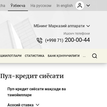
cha
Ўзбекча
На русском
In english
МБнинг Марказий аппарати
Ишонч телефони
200-00-44
(+998 71)
АШКИЛОТЛАРИ
СТАТИСТИКА
БАНК ҚОНУНЧИЛИГИ
...
Пул-кредит сиёсати
Пул-кредит сиёсати мақсади ва
тамойиллари
Асосий ставка