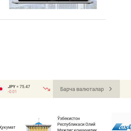
JPY
= 75.47
Барча валюталар
-0.01
Ўзбекистон
Республикаси Олий
Ҳукумат
Мажлис қонунчилик