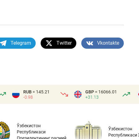
Telegram
Twitter
Vkontakte
RUB
= 145.21
GBP
= 16066.01
-0.98
+31.13
Ўзбекистон
Ўзбекистон
Республикаси
Республикаси 
Президентининг расмий