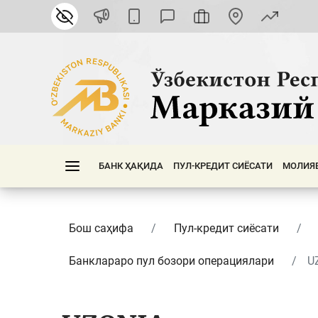
БАНК ҲАҚИДА
ПУЛ-КРЕДИТ СИЁСАТИ
МОЛИЯ
Бош саҳифа
Пул-кредит сиёсати
Банклараро пул бозори операциялари
U