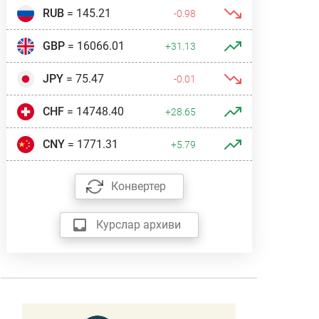
RUB
= 145.21
-0.98
GBP
= 16066.01
+31.13
JPY
= 75.47
-0.01
CHF
= 14748.40
+28.65
CNY
= 1771.31
+5.79
Конвертер
Курслар архиви