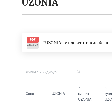
UZONIA
PDF
“UZONIA” индексини ҳисоблаш
620.6 KB
Сана
7-кунлик
7-
30-
UZONIA
Сана
UZONIA
кунлик
кунл
UZONIA
UZO
UZONIA
30-кунлик
UZONIA