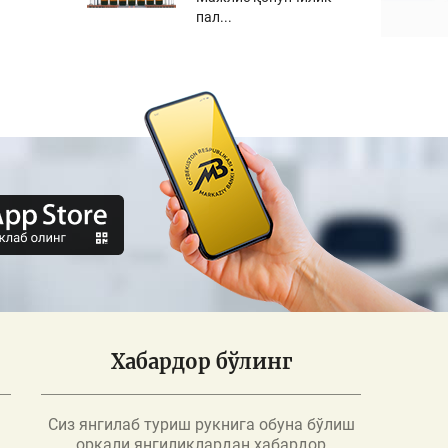
пал...
Хабардор бўлинг
Сиз янгилаб туриш рукнига обуна бўлиш
орқали янгиликлардан хабардор