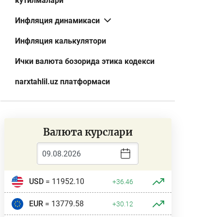
кутилмалари
Инфляция динамикаси
Инфляция калькулятори
Ички валюта бозорида этика кодекси
narxtahlil.uz платформаси
Валюта курслари
USD
= 11952.10
+36.46
EUR
= 13779.58
+30.12