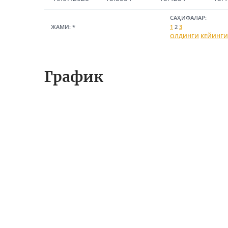
САҲИФАЛАР:
ЖАМИ:
*
1
2
3
ОЛДИНГИ
КЕЙИНГИ
График