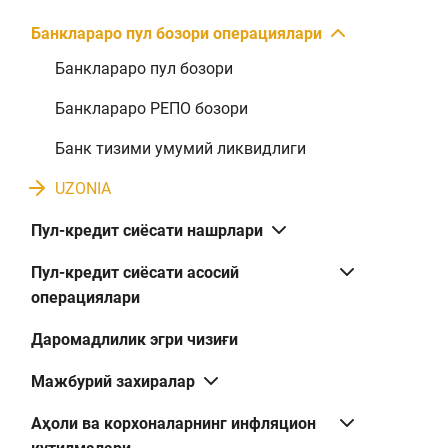
Банклараро пул бозори операциялари
Банклараро пул бозори
Банклараро РЕПО бозори
Банк тизими умумий ликвидлиги
UZONIA
Пул-кредит сиёсати нашрлари
Пул-кредит сиёсати асосий
операциялари
Даромадлилик эгри чизиғи
Мажбурий захиралар
Аҳоли ва корхоналарнинг инфляцион