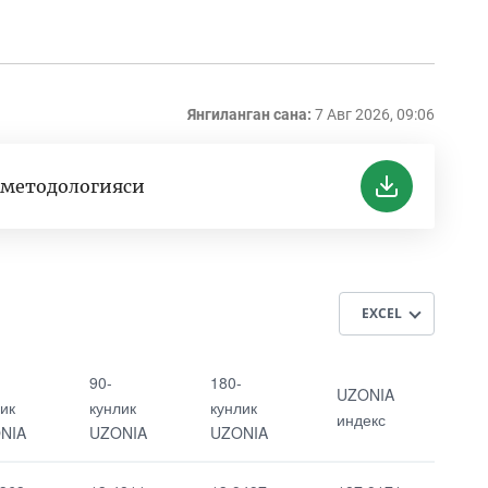
Янгиланган сана:
7 Авг 2026, 09:06
 методологияси
EXCEL
90-кунлик
UZONIA индекс
90-
180-
UZONIA
UZONIA
ик
кунлик
кунлик
индекс
NIA
UZONIA
UZONIA
180-кунлик
UZONIA