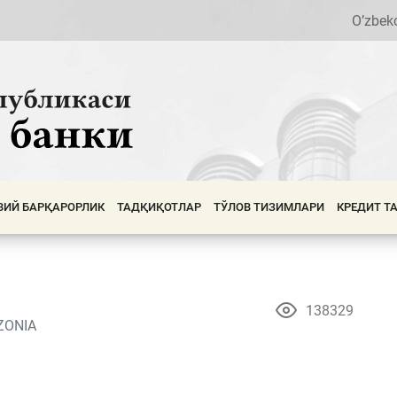
O’zbek
ВИЙ БАРҚАРОРЛИК
ТАДҚИҚОТЛАР
ТЎЛОВ ТИЗИМЛАРИ
КРЕДИТ Т
138329
ZONIA