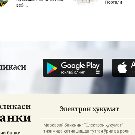
Портали
веб-...
ликаси
Электрон ҳукумат
Марказий банкнинг “Электрон ҳукумат”
тизимида қатнашишда тутган ўрни ва роли
ий банки