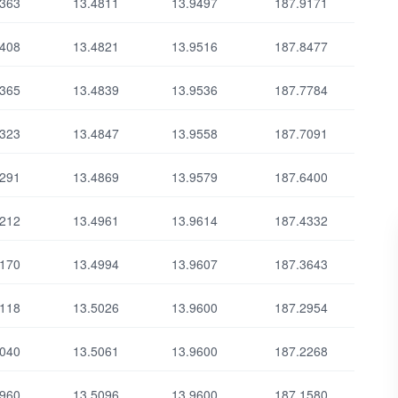
5363
13.4811
13.9497
187.9171
5408
13.4821
13.9516
187.8477
Выбрать все
Отменить все
5365
13.4839
13.9536
187.7784
5323
13.4847
13.9558
187.7091
5291
13.4869
13.9579
187.6400
5212
13.4961
13.9614
187.4332
5170
13.4994
13.9607
187.3643
5118
13.5026
13.9600
187.2954
5040
13.5061
13.9600
187.2268
4960
13.5096
13.9600
187.1580