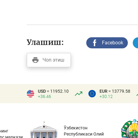
Улашиш:
Facebook
Чоп этиш
USD
= 11952.10
EUR
= 13779.58
+36.46
+30.12
Ўзбекистон
нинг
Республикаси Олий
урс маркази