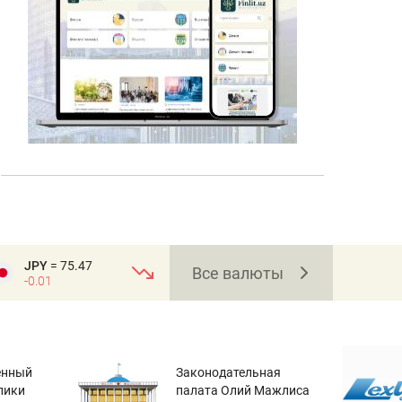
JPY
= 75.47
Все валюты
-0.01
енный
Законодательная
лики
палата Олий Мажлиса