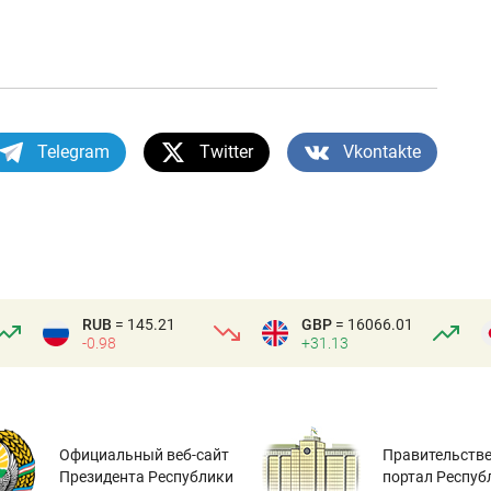
Telegram
Twitter
Vkontakte
RUB
= 145.21
GBP
= 16066.01
-0.98
+31.13
Официальный веб-сайт
Правительств
Президента Республики
портал Респуб