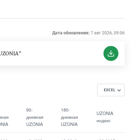
Дата обновления:
7 авг 2026, 09:06
"UZONIA"
EXCEL
90-дневная
UZONIA индекс
90-
180-
UZONIA
UZONIA
вная
дневная
дневная
индекс
NIA
UZONIA
UZONIA
180-дневная
UZONIA