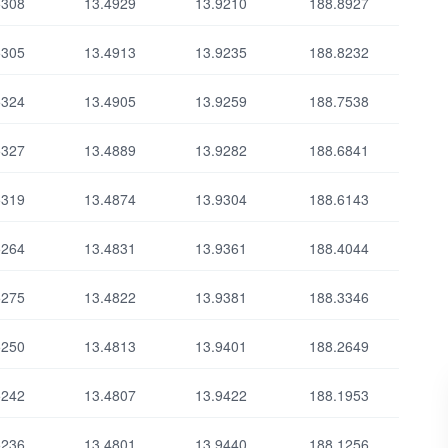
5308
13.4929
13.9210
188.8927
5305
13.4913
13.9235
188.8232
Выбрать все
Отменить все
5324
13.4905
13.9259
188.7538
5327
13.4889
13.9282
188.6841
5319
13.4874
13.9304
188.6143
5264
13.4831
13.9361
188.4044
5275
13.4822
13.9381
188.3346
5250
13.4813
13.9401
188.2649
5242
13.4807
13.9422
188.1953
5236
13.4801
13.9440
188.1256