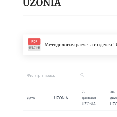
UZONIA
PDF
Методология расчета индекса 
653.7 КБ
Дата
7-дневная
7-
30-
UZONIA
Дата
UZONIA
дневная
дне
UZONIA
UZO
UZONIA
30-дневная
UZONIA