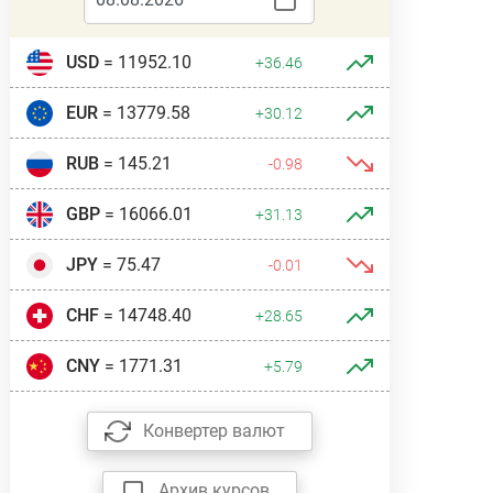
USD
= 11952.10
+36.46
EUR
= 13779.58
+30.12
RUB
= 145.21
-0.98
GBP
= 16066.01
+31.13
JPY
= 75.47
-0.01
CHF
= 14748.40
+28.65
CNY
= 1771.31
+5.79
Конвертер валют
Архив курсов