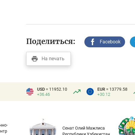
Поделиться:
Facebook
На печать
USD
= 11952.10
EUR
= 13779.58
+36.46
+30.12
нно-
Сенат Олий Мажлиса
ентр
Республики Узбекистан