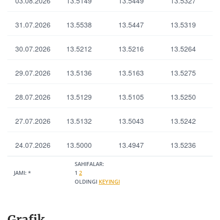
03.08.2026
13.5149
13.5449
13.5327
IA
s
31.07.2026
13.5538
13.5447
13.5319
30.07.2026
13.5212
13.5216
13.5264
Выбрать все
Отменить все
По умолчанию
29.07.2026
13.5136
13.5163
13.5275
28.07.2026
13.5129
13.5105
13.5250
27.07.2026
13.5132
13.5043
13.5242
24.07.2026
13.5000
13.4947
13.5236
SAHIFALAR:
JAMI:
*
1
2
OLDINGI
KEYINGI
Grafik