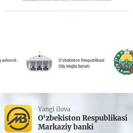
 axborot-
O‘zbekiston Respublikasi
Oliy Majlis Senati
Yangi ilova
O‘zbekiston Respublikasi
Markaziy banki