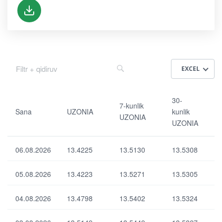
EXCEL
Sa
30-
18
30-
7-kunlik
na
ku
0-
Sana
UZONIA
kunlik
UZONIA
nlik
ku
UZONIA
UZ
nlik
UZ
ON
UZ
ON
IA
ON
06.08.2026
13.4225
13.5130
13.5308
IA
IA
90-
05.08.2026
13.4223
13.5271
13.5305
7-
ku
UZ
ku
nlik
ON
nlik
04.08.2026
13.4798
13.5402
13.5324
UZ
IA
UZ
ON
ind
ON
IA
ek