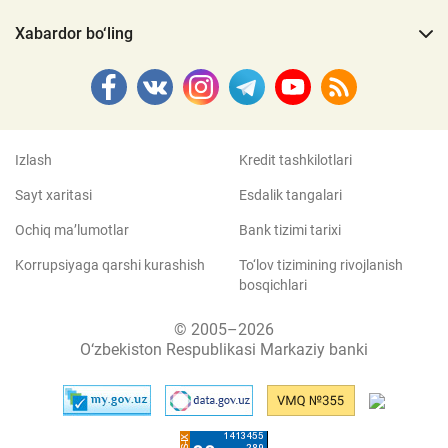
Xabardor bo‘ling
Izlash
Kredit tashkilotlari
Sayt xaritasi
Esdalik tangalari
Ochiq ma’lumotlar
Bank tizimi tarixi
Korrupsiyaga qarshi kurashish
To‘lov tizimining rivojlanish
bosqichlari
© 2005–2026
O‘zbekiston Respublikasi Markaziy banki