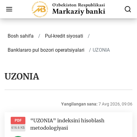
Bosh sahifa
Pul-kredit siyosati
Banklararo pul bozori operatsiyalari
UZONIA
UZONIA
Yangilangan sana:
7 Avg 2026, 09:06
“UZONIA” indeksini hisoblash
PDF
metodologiyasi
616.6 КБ