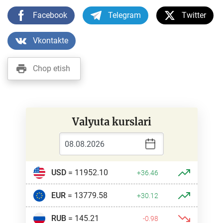
Facebook
Telegram
Twitter
Vkontakte
Chop etish
Valyuta kurslari
USD
= 11952.10
+36.46
EUR
= 13779.58
+30.12
RUB
= 145.21
-0.98