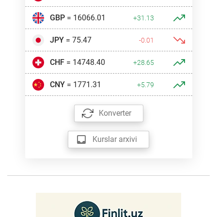
GBP
= 16066.01
+31.13
JPY
= 75.47
-0.01
CHF
= 14748.40
+28.65
CNY
= 1771.31
+5.79
Konverter
Kurslar arxivi