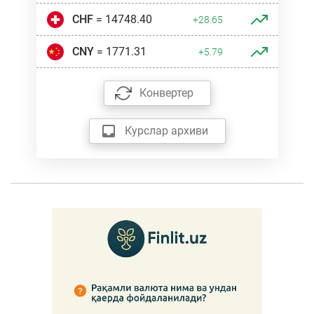
CHF
= 14748.40
+28.65
CNY
= 1771.31
+5.79
Конвертер
Курслар архиви