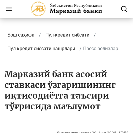
Бош саҳифа
Пул-кредит сиёсати
Пул-кредит сиёсати нашрлари
Пресс-релизлар
Марказий банк асосий
ставкаси ўзгаришининг
иқтисодиётга таъсири
тўғрисида маълумот