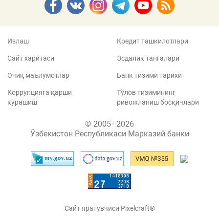
Излаш
Кредит ташкилотлари
Сайт харитаси
Эсдалик тангалари
Очиқ маълумотлар
Банк тизими тарихи
Коррупцияга қарши
Тўлов тизимининг
курашиш
ривожланиш босқичлари
© 2005–2026
Ўзбекистон Республикаси Марказий банки
Сайт яратувчиси Pixelcraft®