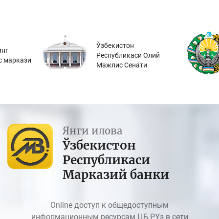
Ўзбекистон
инг
Республикаси Олий
с маркази
Мажлис Сенати
Янги илова
Ўзбекистон
Республикаси
Марказий банки
Online доступ к общедоступным
информационным ресурсам ЦБ РУз в сети