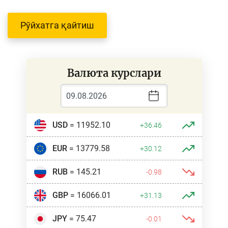
Рўйхатга қайтиш
Валюта курслари
USD
= 11952.10
+36.46
EUR
= 13779.58
+30.12
RUB
= 145.21
-0.98
GBP
= 16066.01
+31.13
JPY
= 75.47
-0.01