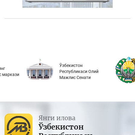
Ўзбекистон
инг
Республикаси Олий
с маркази
Мажлис Сенати
Янги илова
Ўзбекистон