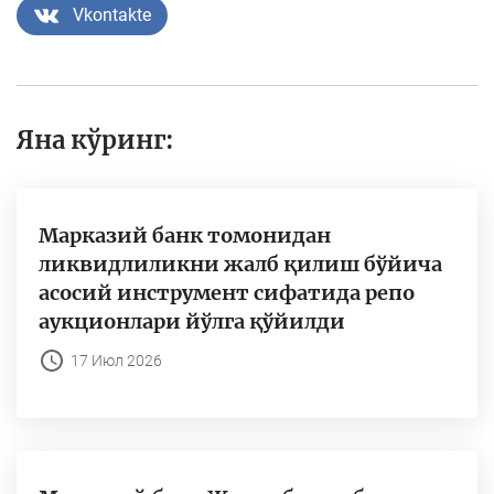
Vkontakte
Яна кўринг:
Марказий банк томонидан
ликвидлиликни жалб қилиш бўйича
асосий инструмент сифатида репо
аукционлари йўлга қўйилди
17 Июл 2026