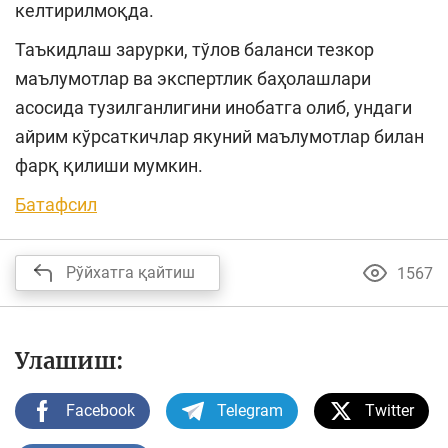
келтирилмоқда.
Таъкидлаш зарурки, тўлов баланси тезкор
маълумотлар ва экспертлик баҳолашлари
асосида тузилганлигини инобатга олиб, ундаги
айрим кўрсаткичлар якуний маълумотлар билан
фарқ қилиши мумкин.
Батафсил
Рўйхатга қайтиш
1567
Улашиш:
Facebook
Telegram
Twitter