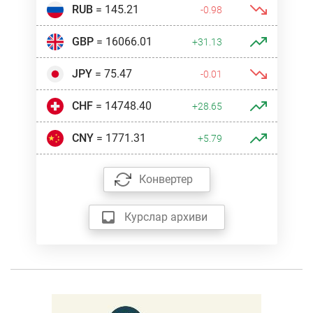
RUB
= 145.21
-0.98
GBP
= 16066.01
+31.13
JPY
= 75.47
-0.01
CHF
= 14748.40
+28.65
CNY
= 1771.31
+5.79
Конвертер
Курслар архиви