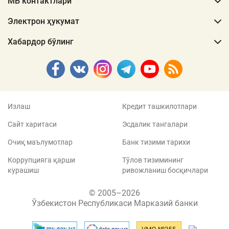
МБ контактлари
Электрон ҳукумат
Хабардор бўлинг
Излаш
Кредит ташкилотлари
Сайт харитаси
Эсдалик тангалари
Очиқ маълумотлар
Банк тизими тарихи
Коррупцияга қарши
Тўлов тизимининг
курашиш
ривожланиш босқичлари
© 2005–2026
Ўзбекистон Республикаси Марказий банки