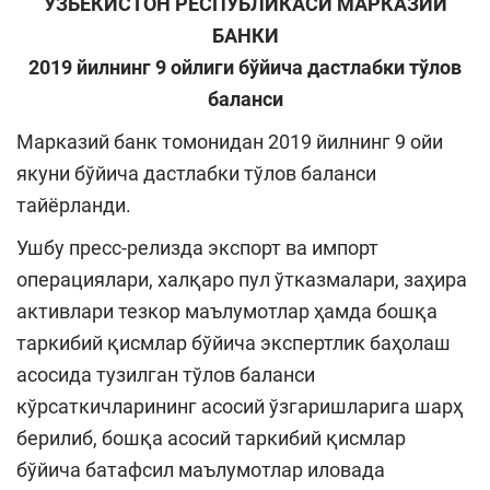
ЎЗБЕКИСТОН РЕСПУБЛИКАСИ МАРКАЗИЙ
БАНКИ
2019 йилнинг 9 ойлиги бўйича дастлабки тўлов
баланси
Марказий банк томонидан 2019 йилнинг 9 ойи
якуни бўйича дастлабки тўлов баланси
тайёрланди.
Ушбу пресс-релизда экспорт ва импорт
операциялари, халқаро пул ўтказмалари, заҳира
активлари тезкор маълумотлар ҳамда бошқа
таркибий қисмлар бўйича экспертлик баҳолаш
асосида тузилган тўлов баланси
кўрсаткичларининг асосий ўзгаришларига шарҳ
берилиб, бошқа асосий таркибий қисмлар
бўйича батафсил маълумотлар иловада