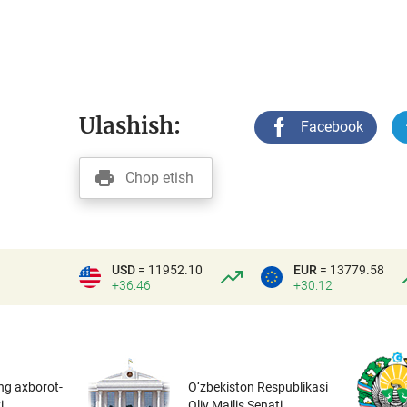
Ulashish:
Facebook
Chop etish
USD
= 11952.10
EUR
= 13779.58
+36.46
+30.12
ng axborot-
O‘zbekiston Respublikasi
i
Oliy Majlis Senati