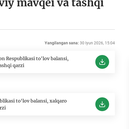
viy mavqei va tashqi
Yangilangan sana:
30 Iyun 2026, 15:04
n Respublikasi to'lov balansi,
ashqi qarzi
ikasi to‘lov balansi, xalqaro
rzi