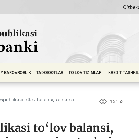
O‘zbek
IY BАRQАRОRLIK
TADQIQOTLAR
TO‘LOV TIZIMLARI
KREDIT TASHKI
publikasi to‘lov balansi, xalqaro i...
15163
ikasi to‘lov balansi,