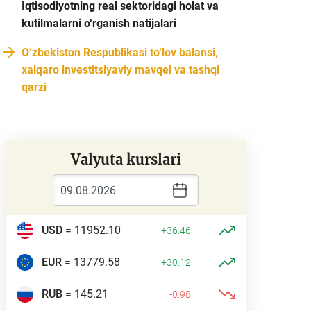
Iqtisodiyotning real sektoridagi holat va
kutilmalarni o‘rganish natijalari
O‘zbekiston Respublikasi to‘lov balansi,
xalqaro investitsiyaviy mavqei va tashqi
qarzi
Valyuta kurslari
USD
= 11952.10
+36.46
EUR
= 13779.58
+30.12
RUB
= 145.21
-0.98