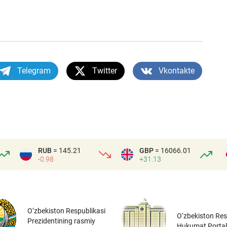
Telegram
Twitter
Vkontakte
RUB
= 145.21
GBP
= 16066.01
-0.98
+31.13
O‘zbekiston Respublikasi
O‘zbekiston Res
Prezidentining rasmiy
Hukumat Portal