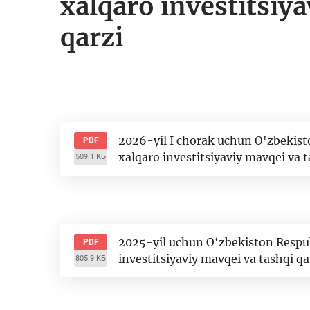
xalqaro investitsiya
qarzi
2026-yil I chorak uchun O'zbekisto
PDF
xalqaro investitsiyaviy mavqei va t
509.1 КБ
2025-yil uchun O‘zbekiston Respubl
PDF
investitsiyaviy mavqei va tashqi qa
805.9 КБ