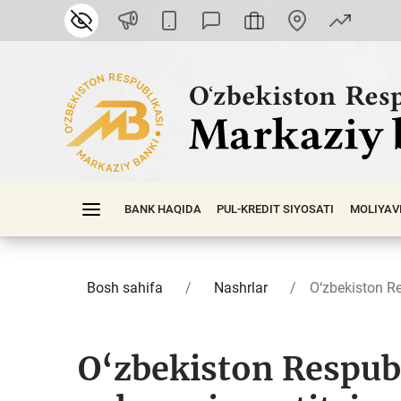
BANK HAQIDA
PUL-KREDIT SIYOSATI
MOLIYAV
Bosh sahifa
Nashrlar
O‘zbekiston Res
O‘zbekiston Respubl