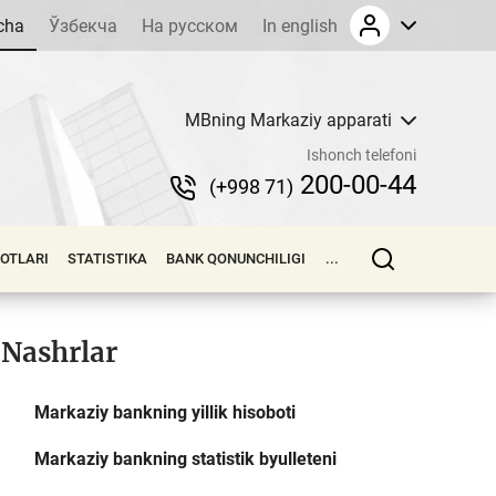
cha
Ўзбекча
На русском
In english
MBning Markaziy apparati
Ishonch telefoni
200-00-44
(+998 71)
LOTLARI
STATISTIKA
BANK QONUNCHILIGI
...
Nashrlar
Markaziy bankning yillik hisoboti
Markaziy bankning statistik byulleteni