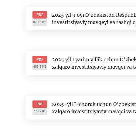
2025 yil 9 oyi O'zbekiston Respubli
PDF
investitsiyaviy mavqeyi va tashqi q
870.3 КБ
2025 yil I yarim yillik uchun O‘zbe
PDF
xalqaro investitsiyaviy mavqei va t
453.5 КБ
2025-yil I-chorak uchun O‘zbekisto
PDF
xalqaro investitsiyaviy mavqei va t
779.7 КБ