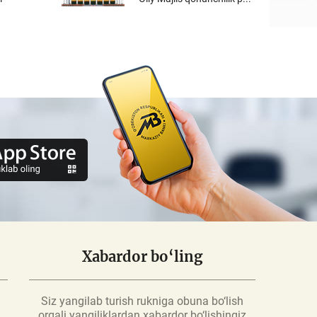
Xabardor bo‘ling
Siz yangilab turish rukniga obuna bo‘lish
orqali yangiliklardan xabardor bo‘lishingiz