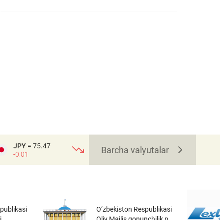
JPY
= 75.47
Barcha valyutalar
-0.01
publikasi
O‘zbekiston Respublikasi
i
Oliy Majlis qonunchilik p...