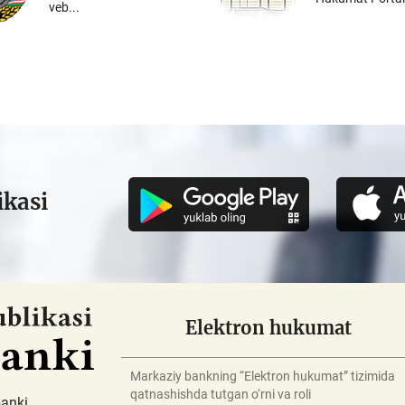
veb...
ikasi
Elektron hukumat
Markaziy bankning “Elektron hukumat” tizimida
qatnashishda tutgan o‘rni va roli
banki