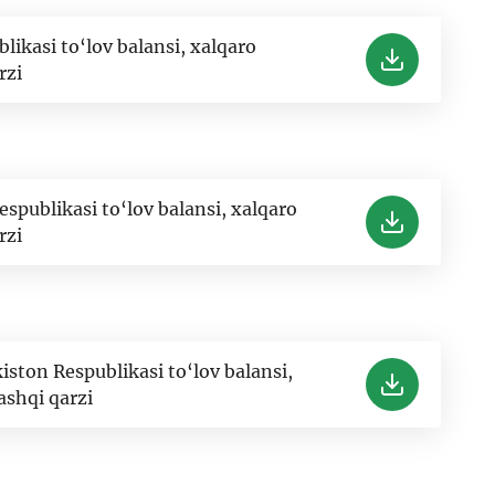
ikasi to‘lov balansi, xalqaro
rzi
spublikasi to‘lov balansi, xalqaro
rzi
kiston Respublikasi to‘lov balansi,
ashqi qarzi