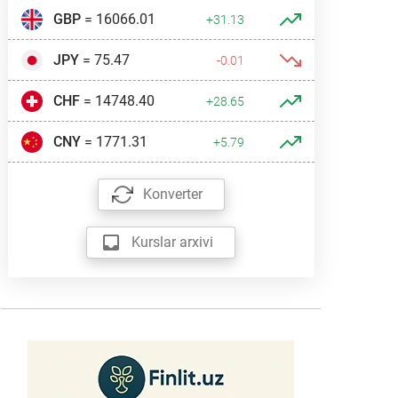
GBP
= 16066.01
+31.13
JPY
= 75.47
-0.01
CHF
= 14748.40
+28.65
CNY
= 1771.31
+5.79
Konverter
Kurslar arxivi