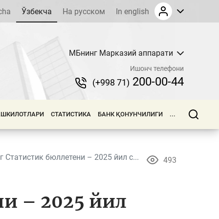
cha
Ўзбекча
На русском
In english
МБнинг Марказий аппарати
Ишонч телефони
200-00-44
(+998 71)
АШКИЛОТЛАРИ
СТАТИСТИКА
БАНК ҚОНУНЧИЛИГИ
...
 Статистик бюллетени – 2025 йил с...
493
и – 2025 йил