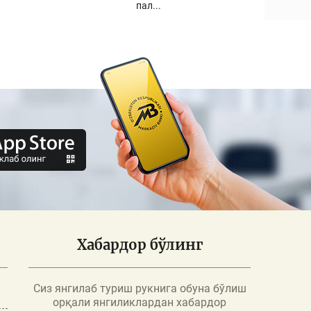
пал...
Хабардор бўлинг
Сиз янгилаб туриш рукнига обуна бўлиш
орқали янгиликлардан хабардор