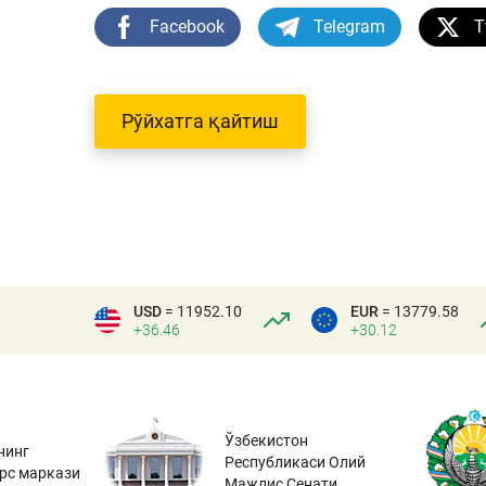
Facebook
Telegram
T
Рўйхатга қайтиш
USD
= 11952.10
EUR
= 13779.58
+36.46
+30.12
Ўзбекистон
нинг
Республикаси Олий
урс маркази
Мажлис Сенати