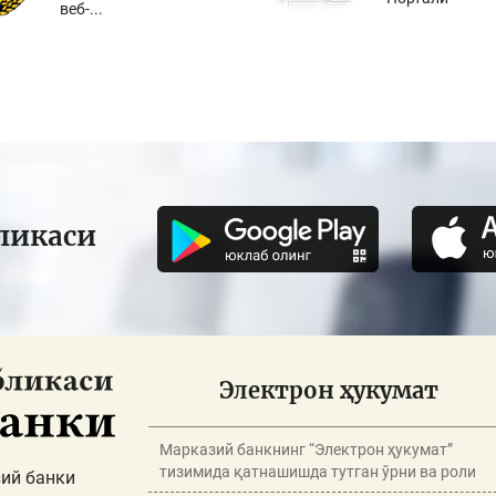
веб-...
ликаси
Электрон ҳукумат
Марказий банкнинг “Электрон ҳукумат”
тизимида қатнашишда тутган ўрни ва роли
ий банки