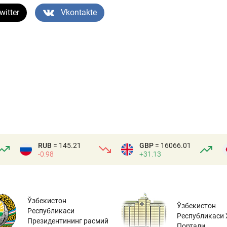
witter
Vkontakte
RUB
= 145.21
GBP
= 16066.01
-0.98
+31.13
Ўзбекистон
Ўзбекистон
Республикаси
Республикаси 
Президентининг расмий
Портали