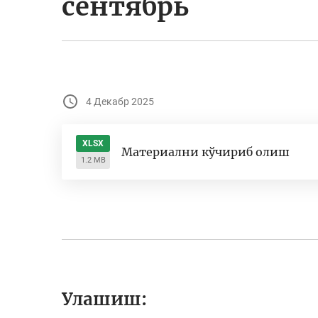
сентябрь
4 Декабр 2025
XLSX
Материални кўчириб олиш
1.2 MB
Улашиш: