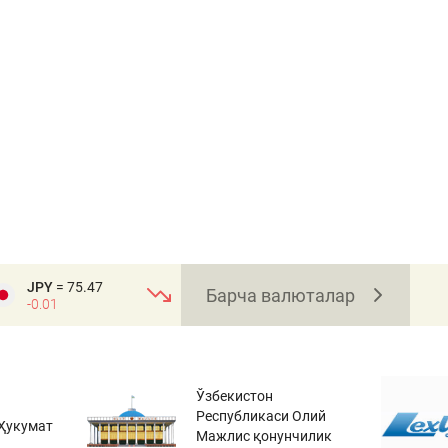
JPY
= 75.47
Барча валюталар
-0.01
Ўзбекистон
Республикаси Олий
Ҳукумат
Мажлис қонунчилик