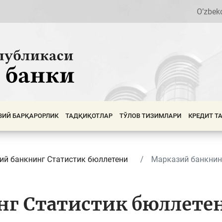
O’zbek
ВИЙ БАРҚАРОРЛИК
ТАДҚИҚОТЛАР
ТЎЛОВ ТИЗИМЛАРИ
КРЕДИТ Т
ий банкнинг Cтатистик бюллетени
Марказий банкнинг
г Статистик бюллетен