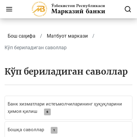
Бош саҳифа
Матбуот маркази
Кўп бериладиган саволлар
Кўп бериладиган саволлар
Банк хизматлари истеъмолчиларининг ҳуқуқларини
ҳимоя қилиш
6
Бошқа саволлар
1