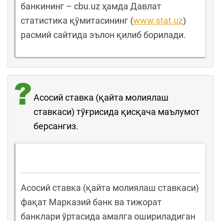
банкининг – cbu.uz ҳамда Давлат
статистика қўмитасининг (
www.stat.uz
)
расмий сайтида эълон қилиб борилади.
Асосий ставка (қайта молиялаш
ставкаси) тўғрисида қисқача маълумот
берсангиз.
Асосий ставка (қайта молиялаш ставкаси)
фақат Марказий банк ва тижорат
банклари ўртасида амалга ошириладиган