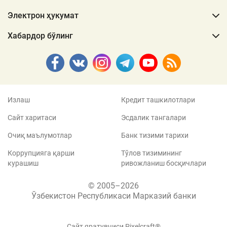
Электрон ҳукумат
Хабардор бўлинг
Излаш
Кредит ташкилотлари
Сайт харитаси
Эсдалик тангалари
Очиқ маълумотлар
Банк тизими тарихи
Коррупцияга қарши
Тўлов тизимининг
курашиш
ривожланиш босқичлари
© 2005–2026
Ўзбекистон Республикаси Марказий банки