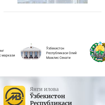
Ўзбекистон
инг
Республикаси Олий
с маркази
Мажлис Сенати
Янги илова
Ўзбекистон
Республикаси