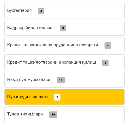
Бухгалтерия
3
Кадрлар билан ишлаш
3
Кредит ташкилотлари пруденциал назорати
4
Кредит ташкилотларини инспекция қилиш
3
Нақд пул муомаласи
11
Пул-кредит сиёсати
2
Тўлов тизимлари
26