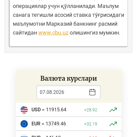
операциялар учун қўлланилади. Маълум
санага тегишли асосий ставка тўғрисидаги
маълумотни Марказий банкнинг расмий
сайтидан
www.cbu.uz
олишингиз мумкин.
Валюта курслари
USD
= 11915.64
+28.92
EUR
= 13749.46
+32.19