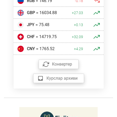
RUB
= 146.19
-0.18
GBP
= 16034.88
+27.03
JPY
= 75.48
+0.13
CHF
= 14719.75
+32.09
CNY
= 1765.52
+4.29
Конвертер
Курслар архиви