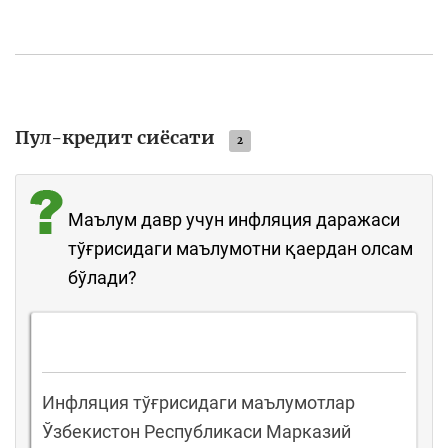
Пул-кредит сиёсати
2
Маълум давр учун инфляция даражаси
тўғрисидаги маълумотни қаердан олсам
бўлади?
Инфляция тўғрисидаги маълумотлар
Ўзбекистон Республикаси Марказий