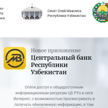
о-
Сенат Олий Мажлиса
тр
Республики Узбекистан
нка
Новое приложение
Центральный банк
Республики
Узбекистан
Online доступ к общедоступным
информационным ресурсам ЦБ РУз в сети
Интернет, с возможностью просматривать и
получать обновленную информацию, в том