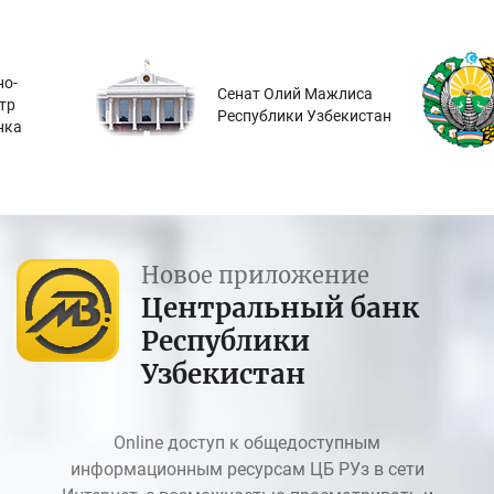
о-
Сенат Олий Мажлиса
тр
Республики Узбекистан
нка
Новое приложение
Центральный банк
Республики
Узбекистан
Online доступ к общедоступным
информационным ресурсам ЦБ РУз в сети