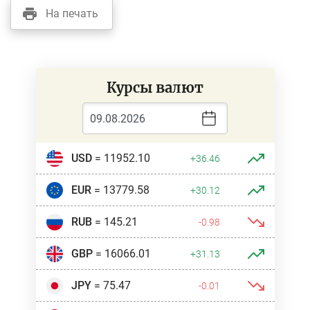
На печать
Курсы валют
USD
= 11952.10
+36.46
EUR
= 13779.58
+30.12
RUB
= 145.21
-0.98
GBP
= 16066.01
+31.13
JPY
= 75.47
-0.01