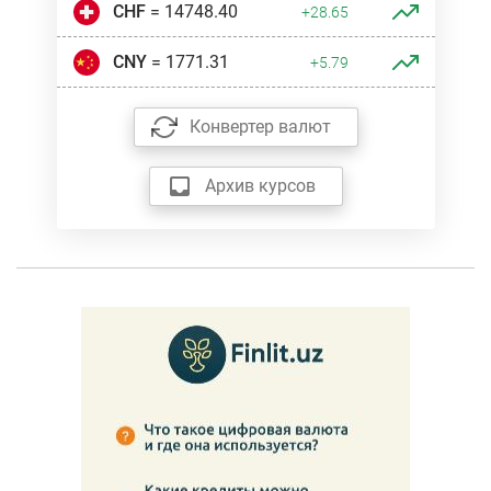
CHF
= 14748.40
+28.65
CNY
= 1771.31
+5.79
Конвертер валют
Архив курсов