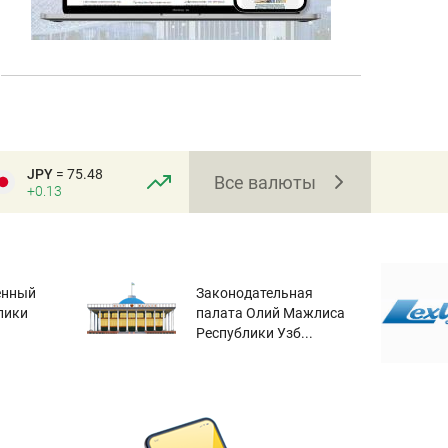
JPY
= 75.48
Все валюты
+0.13
енный
Законодательная
лики
палата Олий Мажлиса
Республики Узб...