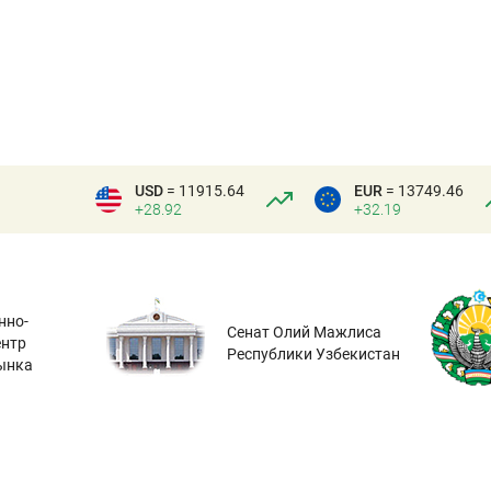
USD
= 11915.64
EUR
= 13749.46
+28.92
+32.19
нно-
Сенат Олий Мажлиса
ентр
Республики Узбекистан
ынка