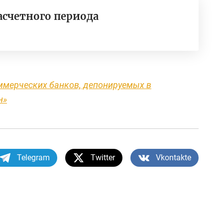
асчетного периода
ммерческих банков, депонируемых в
н»
Telegram
Twitter
Vkontakte