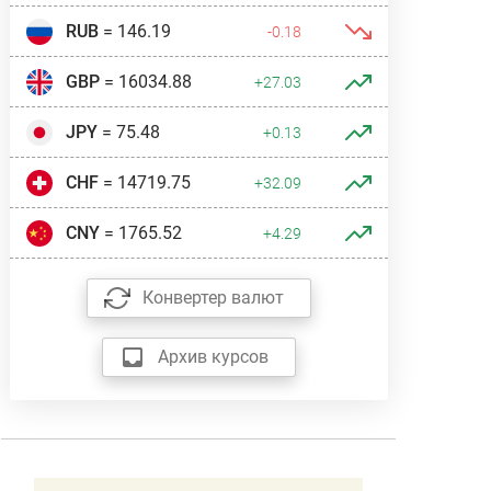
RUB
= 146.19
-0.18
GBP
= 16034.88
+27.03
JPY
= 75.48
+0.13
CHF
= 14719.75
+32.09
CNY
= 1765.52
+4.29
Конвертер валют
Архив курсов