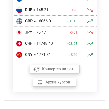
RUB
= 145.21
-0.98
GBP
= 16066.01
+31.13
JPY
= 75.47
-0.01
CHF
= 14748.40
+28.65
CNY
= 1771.31
+5.79
Конвертер валют
Архив курсов