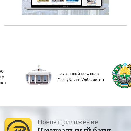
о-
Сенат Олий Мажлиса
тр
Республики Узбекистан
нка
Новое приложение
Центральный банк