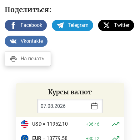
Поделиться:
Facebook
Telegram
Twitter
Vkontakte
На печать
Курсы валют
USD
= 11952.10
+36.46
EUR
= 13779.58
+30.12