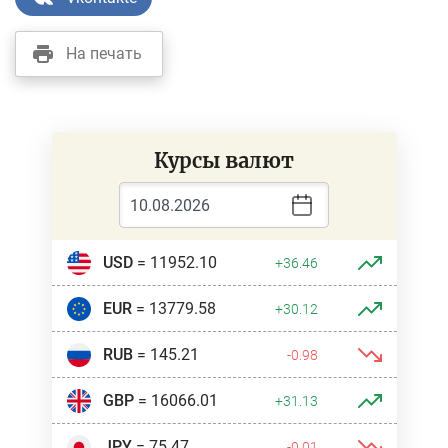
На печать
Курсы валют
USD
= 11952.10
+36.46
EUR
= 13779.58
+30.12
RUB
= 145.21
-0.98
GBP
= 16066.01
+31.13
JPY
= 75.47
-0.01