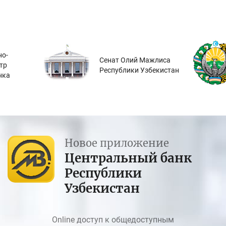
о-
Сенат Олий Мажлиса
тр
Республики Узбекистан
нка
Новое приложение
Центральный банк
Республики
Узбекистан
Online доступ к общедоступным