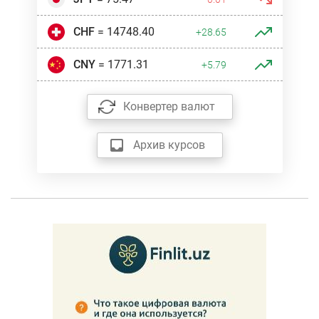
CHF
= 14748.40
+28.65
CNY
= 1771.31
+5.79
Конвертер валют
Архив курсов