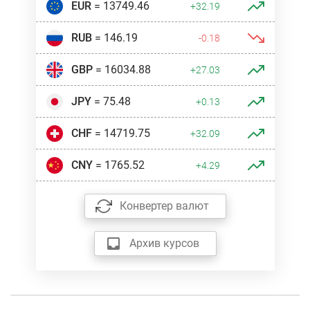
EUR
= 13749.46
+32.19
RUB
= 146.19
-0.18
GBP
= 16034.88
+27.03
JPY
= 75.48
+0.13
CHF
= 14719.75
+32.09
CNY
= 1765.52
+4.29
Конвертер валют
Архив курсов