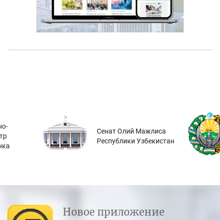
о-
Сенат Олий Мажлиса
тр
Республики Узбекистан
нка
Новое приложение