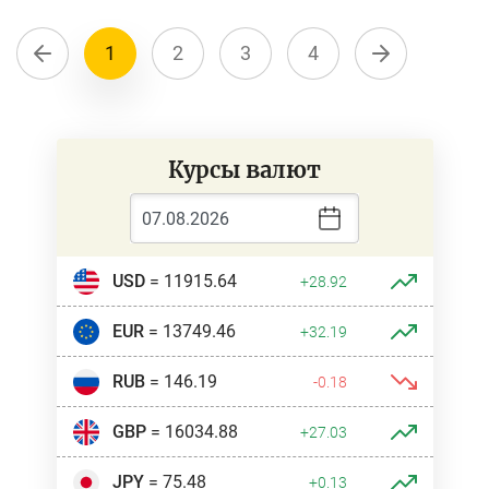
1
2
3
4
Курсы валют
USD
= 11915.64
+28.92
EUR
= 13749.46
+32.19
RUB
= 146.19
-0.18
GBP
= 16034.88
+27.03
JPY
= 75.48
+0.13