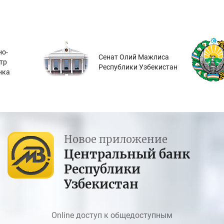
о-
Сенат Олий Мажлиса
тр
Республики Узбекистан
нка
Новое приложение
Центральный банк
Республики
Узбекистан
Online доступ к общедоступным