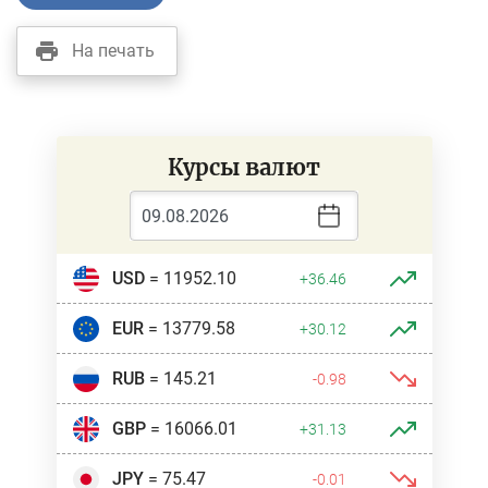
На печать
Курсы валют
USD
= 11952.10
+36.46
EUR
= 13779.58
+30.12
RUB
= 145.21
-0.98
GBP
= 16066.01
+31.13
JPY
= 75.47
-0.01