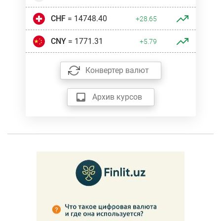
CHF
= 14748.40
+28.65
CNY
= 1771.31
+5.79
Конвертер валют
Архив курсов