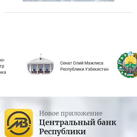
о-
Сенат Олий Мажлиса
тр
Республики Узбекистан
нка
Новое приложение
Центральный банк
Республики