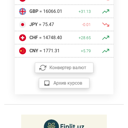
GBP
= 16066.01
+31.13
JPY
= 75.47
-0.01
CHF
= 14748.40
+28.65
CNY
= 1771.31
+5.79
Конвертер валют
Архив курсов