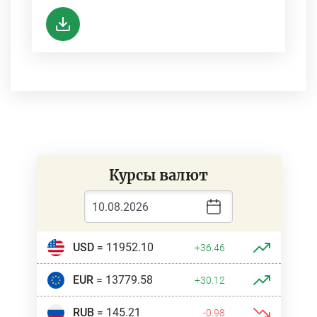
Курсы валют
USD
= 11952.10
+36.46
EUR
= 13779.58
+30.12
RUB
= 145.21
-0.98