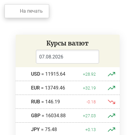
На печать
Курсы валют
USD
= 11915.64
+28.92
EUR
= 13749.46
+32.19
RUB
= 146.19
-0.18
GBP
= 16034.88
+27.03
JPY
= 75.48
+0.13