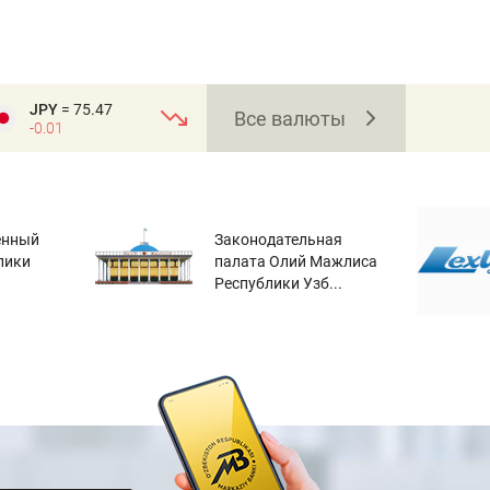
JPY
= 75.47
Все валюты
-0.01
енный
Законодательная
лики
палата Олий Мажлиса
Республики Узб...