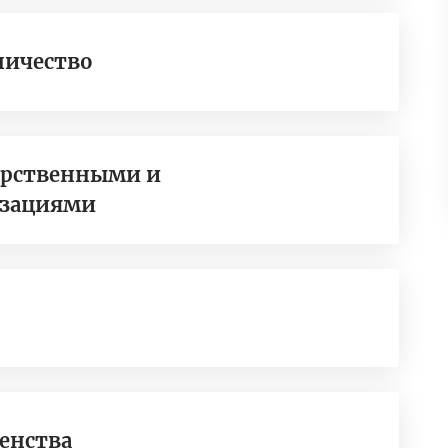
ничество
дарственными и
изациями
енства