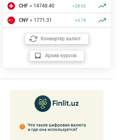
CHF
= 14748.40
+28.65
CNY
= 1771.31
+5.79
Конвертер валют
Архив курсов