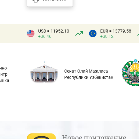
USD
= 11952.10
EUR
= 13779.58
+36.46
+30.12
нно-
Сенат Олий Мажлиса
ентр
Республики Узбекистан
ынка
Новое приложение