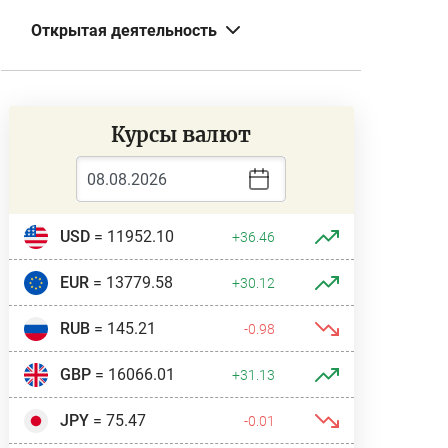
Открытая деятельность
Курсы валют
USD
= 11952.10
+36.46
EUR
= 13779.58
+30.12
RUB
= 145.21
-0.98
GBP
= 16066.01
+31.13
JPY
= 75.47
-0.01