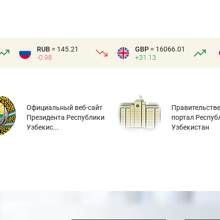
RUB
= 145.21
GBP
= 16066.01
-0.98
+31.13
Официальный веб-сайт
Правительств
Президента Республики
портал Респуб
Узбекис...
Узбекистан