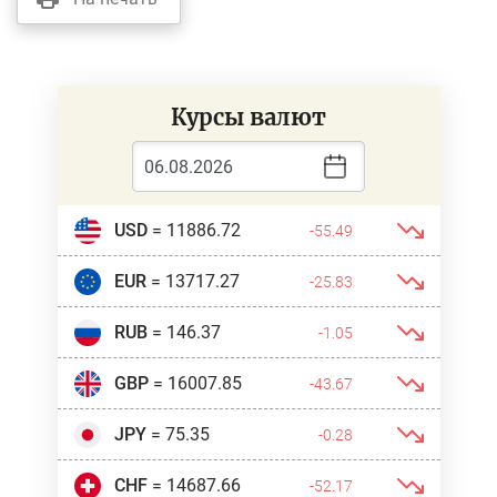
Курсы валют
USD
= 11886.72
-55.49
EUR
= 13717.27
-25.83
RUB
= 146.37
-1.05
GBP
= 16007.85
-43.67
JPY
= 75.35
-0.28
CHF
= 14687.66
-52.17