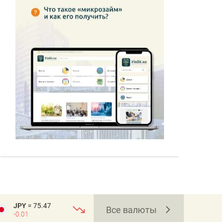
JPY
= 75.47
Все валюты
-0.01