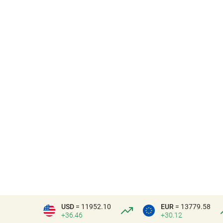
USD
= 11952.10
EUR
= 13779.58
+36.46
+30.12