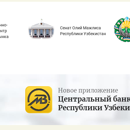
нно-
Сенат Олий Мажлиса
ентр
Республики Узбекистан
ынка
Новое приложение
Центральный бан
Республики Узбек