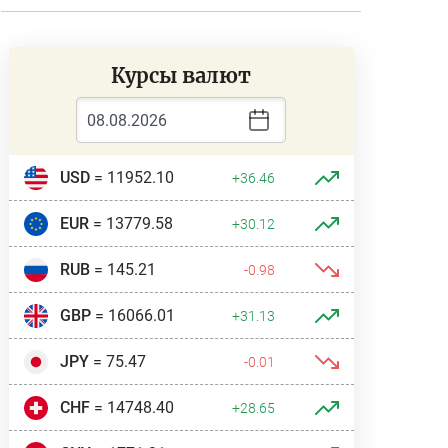
Курсы валют
USD
= 11952.10
+36.46
EUR
= 13779.58
+30.12
RUB
= 145.21
-0.98
GBP
= 16066.01
+31.13
JPY
= 75.47
-0.01
CHF
= 14748.40
+28.65