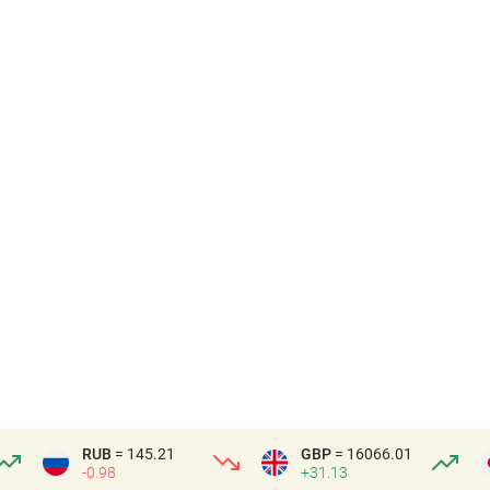
RUB
= 145.21
GBP
= 16066.01
-0.98
+31.13