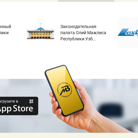
енный
Законодательная
лики
палата Олий Мажлиса
Республики Узб...