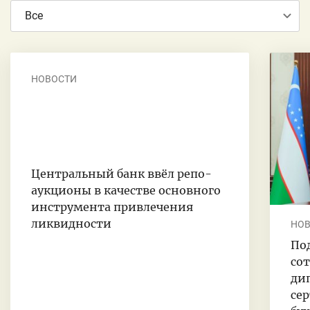
Все
НОВОСТИ
Центральный банк ввёл репо-
аукционы в качестве основного
инструмента привлечения
ликвидности
НО
По
со
ди
се