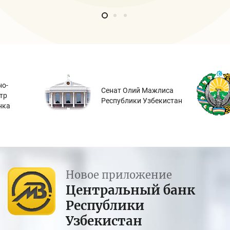
о-
Сенат Олий Мажлиса
тр
Республики Узбекистан
нка
Новое приложение
Центральный банк
Республики
Узбекистан