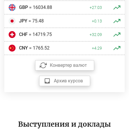
GBP
= 16034.88
+27.03
JPY
= 75.48
+0.13
CHF
= 14719.75
+32.09
CNY
= 1765.52
+4.29
Конвертер валют
Архив курсов
Выступления и доклады