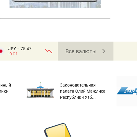
JPY
= 75.47
Все валюты
-0.01
енный
Законодательная
лики
палата Олий Мажлиса
Республики Узб...