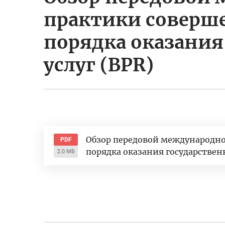
практики соверш
порядка оказания
услуг (BPR)
Обзор передовой международн
PDF
порядка оказания государственн
2.0 МБ