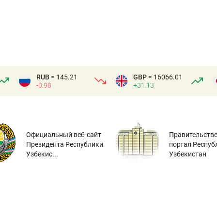
RUB
= 145.21
GBP
= 16066.01
-0.98
+31.13
Официальный веб-сайт
Правительств
Президента Республики
портал Респуб
Узбекис...
Узбекистан