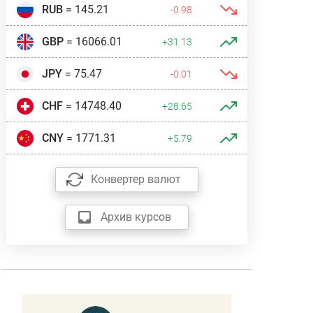
RUB
= 145.21
-0.98
GBP
= 16066.01
+31.13
JPY
= 75.47
-0.01
CHF
= 14748.40
+28.65
CNY
= 1771.31
+5.79
Конвертер валют
Архив курсов