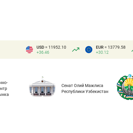
USD
= 11952.10
EUR
= 13779.58
+36.46
+30.12
нно-
Сенат Олий Мажлиса
ентр
Республики Узбекистан
ынка