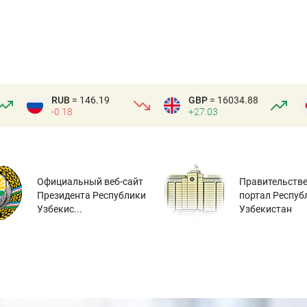
RUB
= 146.19
GBP
= 16034.88
-0.18
+27.03
Официальный веб-сайт
Правительств
Президента Республики
портал Респуб
Узбекис...
Узбекистан