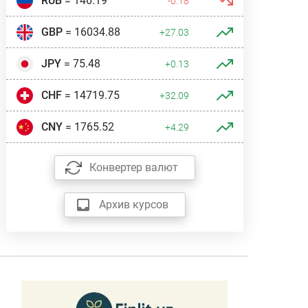
RUB
= 146.19
-0.18
GBP
= 16034.88
+27.03
JPY
= 75.48
+0.13
CHF
= 14719.75
+32.09
CNY
= 1765.52
+4.29
Конвертер валют
Архив курсов