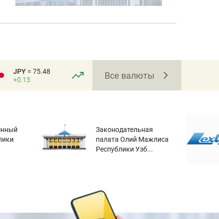
JPY
= 75.48
Все валюты
+0.13
енный
Законодательная
лики
палата Олий Мажлиса
Республики Узб...