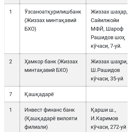
1
Ўзсаноатқурилишбанк
Жиззах шаҳар,
(Жиззах минтақавий
Сайилжойи
БХО)
МФЙ, Шароф
Рашидов шоҳ
кўчаси, 7-уй.
2
Ҳамкор банк (Жиззах
Жиззах шаҳри,
минтақавий БХО)
Ш.Рашидов
кўчаси, 35-уй
7
Қашқадарё
1
Инвест финанс банк
Қарши ш.,
(Қашқадарё вилояти
И.Каримов
филиали)
кўчаси, 272-уй