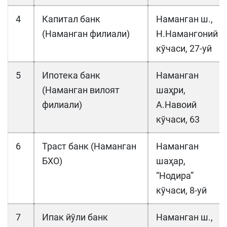
4
Капитал банк
Наманган ш.,
(Наманган филиали)
Н.Намангоний
кўчаси, 27-уй
5
Ипотека банк
Наманган
(Наманган вилоят
шаҳри,
филиали)
А.Навоий
кўчаси, 63
6
Траст банк (Наманган
Наманган
БХО)
шаҳар,
“Нодира”
кўчаси, 8-уй
7
Ипак йўли банк
Наманган ш.,