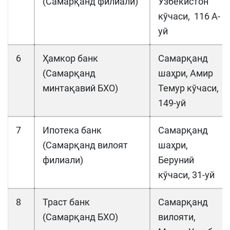
(Самарқанд филиали)
Узбекистон
кўчаси, 116 А-
уй
6
Ҳамкор банк
Самарқанд
(Самарқанд
шаҳри, Амир
минтақавий БХО)
Темур кўчаси,
149-уй
7
Ипотека банк
Самарқанд
(Самарқанд вилоят
шаҳри,
филиали)
Беруний
кўчаси, 31-уй
8
Траст банк
Самарқанд
(Самарқанд БХО)
вилояти,