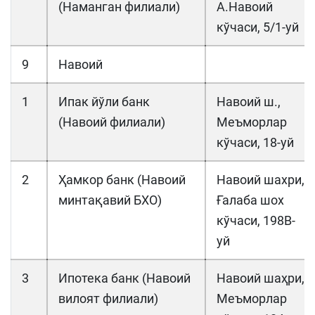
(Наманган филиали)
А.Навоий
кўчаси, 5/1-уй
9
Навоий
1
Ипак йўли банк
Навоий ш.,
(Навоий филиали)
Меъморлар
кўчаси, 18-уй
2
Ҳамкор банк (Навоий
Навоий шахри,
минтақавий БХО)
Ғалаба шох
кўчаси, 198В-
уй
3
Ипотека банк (Навоий
Навоий шаҳри,
вилоят филиали)
Меъморлар