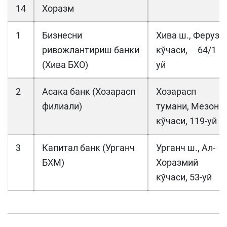
14
Хоразм
1
Бизнесни
Хива ш., Феруз
ривожлантириш банки
кўчаси, 64/1
(Хива БХО)
уй
2
Асака банк (Хозарасп
Хозарасп
филиали)
тумани, Мезон
кўчаси, 119-уй
3
Капитал банк (Урганч
Урганч ш., Ал-
БХМ)
Хоразмий
кўчаси, 53-уй