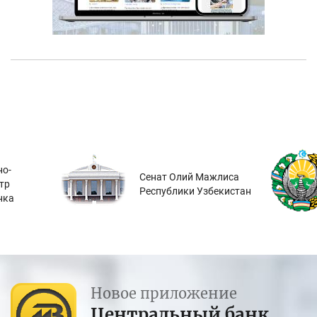
о-
Сенат Олий Мажлиса
тр
Республики Узбекистан
нка
Новое приложение
Центральный банк