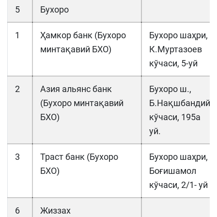
5
Бухоро
1
Ҳамкор банк (Бухоро
Бухоро шаҳри,
минтақавий БХО)
К.Муртазоев
кўчаси, 5-уй
2
Азия альянс банк
Бухоро ш.,
(Бухоро минтақавий
Б.Нақшбандий
БХО)
кўчаси, 195а
уй.
3
Траст банк (Бухоро
Буxоро шаҳри,
БХО)
Боғишамол
кўчаси, 2/1- уй
6
Жиззах