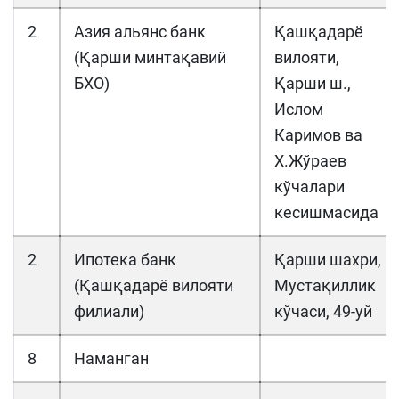
2
Азия альянс банк
Қашқадарё
(Қарши минтақавий
вилояти,
БХО)
Қарши ш.,
Ислом
Каримов ва
Х.Жўраев
кўчалари
кесишмасида
2
Ипотека банк
Қарши шахри,
(Қашқадарё вилояти
Мустақиллик
филиали)
кўчаси, 49-уй
8
Наманган