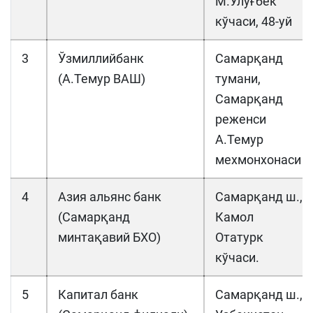
М.Улуғбек
кўчаси, 48-уй
3
Ўзмиллийбанк
Самарқанд
(А.Темур ВАШ)
тумани,
Самарқанд
реженси
А.Темур
мехмонхонаси
4
Азия альянс банк
Самарқанд ш.,
(Самарқанд
Камол
минтақавий БХО)
Отатурк
кўчаси.
5
Капитал банк
Самарқанд ш.,