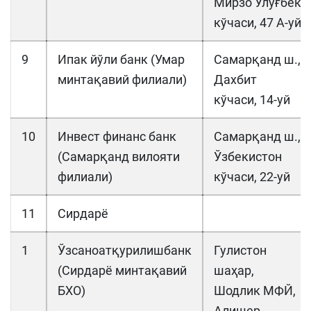
Мирзо Улуғбек
кўчаси, 47 А-уй
9
Ипак йўли банк (Умар
Самарқанд ш.,
минтақавий филиали)
Дахбит
кўчаси, 14-уй
10
Инвест финанс банк
Самарқанд ш.,
(Самарқанд вилояти
Ўзбекистон
филиали)
кўчаси, 22-уй
11
Сирдарё
1
Ўзсаноатқурилишбанк
Гулистон
(Сирдарё минтақавий
шаҳар,
БХО)
Шодлик МФЙ,
Алишер