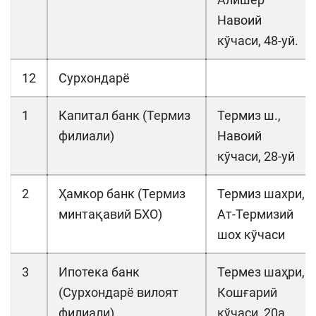
Навоий
кўчаси, 48-уй.
12
Сурхондарё
1
Капитал банк (Термиз
Термиз ш.,
филиали)
Навоий
кўчаси, 28-уй
2
Ҳамкор банк (Термиз
Термиз шахри,
минтақавий БХО)
Ат-Термизий
шох кўчаси
3
Ипотека банк
Термез шаҳри,
(Сурхондарё вилоят
Кошғарий
филиали)
кўчаси, 20а