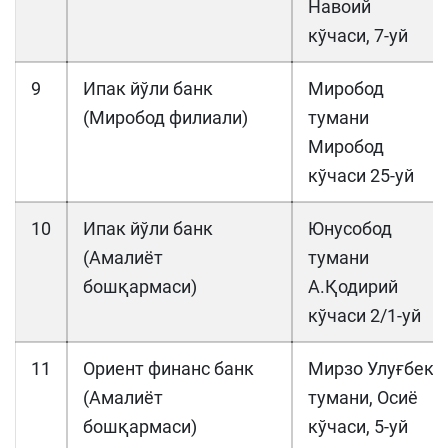
Навоий
кўчаси, 7-уй
9
Ипак йўли банк
Миробод
(Миробод филиали)
тумани
Миробод
кўчаси 25-уй
10
Ипак йўли банк
Юнусобод
(Амалиёт
тумани
бошқармаси)
А.Қодирий
кўчаси 2/1-уй
11
Ориент финанс банк
Мирзо Улуғбек
(Амалиёт
тумани, Осиё
бошқармаси)
кўчаси, 5-уй