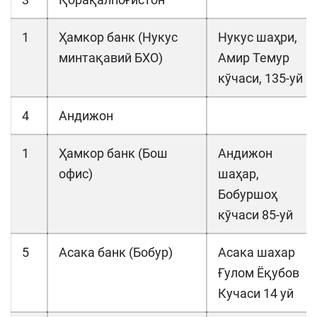
1
Ҳамкор банк (Нукус
Нукус шаҳри,
минтақавий БХО)
Амир Темур
кўчаси, 135-уй
4
Андижон
1
Ҳамкор банк (Бош
Андижон
офис)
шаҳар,
Бобуршоҳ
кўчаси 85-уй
5
Асака банк (Бобур)
Асака шахар
Ғулом Ёқубов
Кучаси 14 уй