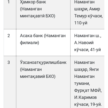
1
Ҳамкор банк
Наманган
(Наманган
шаҳри, Амир
минтақавтй БХО)
Темур кўчаси,
110-уй
2
Асака банк (Наманган
Наманган ш.,
филиали)
А.Навоий
кўчаси, 41-уй
3
Ўзсаноатқурилишбанк
Наманган
(Наманган
шаҳар, Янги
минтақавий БХО)
Наманган
тумани,
Фурқат МФЙ,
И.Каримов
кўчаси, 19-уй.