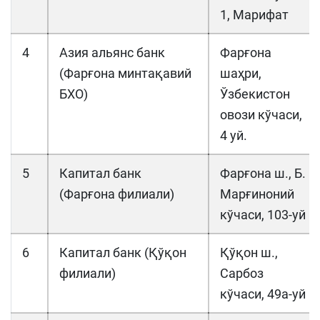
1, Марифат
4
Азия альянс банк
Фарғона
(Фарғона минтақавий
шаҳри,
БХО)
Ўзбекистон
овози кўчаси,
4 уй.
5
Капитал банк
Фарғона ш., Б.
(Фарғона филиали)
Марғиноний
кўчаси, 103-уй
6
Капитал банк (Қўқон
Қўқон ш.,
филиали)
Сарбоз
кўчаси, 49а-уй