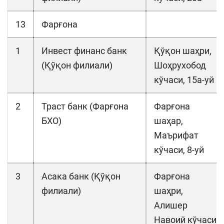
13
Фарғона
1
Инвест финанс банк
Қўқон шаҳри,
(Қўқон филиали)
Шоҳрухобод
кўчаси, 15а-уй
2
Траст банк (Фарғона
Фарғона
БХО)
шаҳар,
Маърифат
кўчаси, 8-уй
3
Асака банк (Қўқон
Фарғона
филиали)
шаҳри,
Алишер
Навоий кўчаси