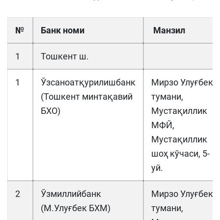
№
Банк номи
Манзил
1
Тошкент ш.
1
Ўзсаноатқурилишбанк
Мирзо Улуғбек
(Тошкент минтақавий
тумани,
БХО)
Мустақиллик
МФЙ,
Мустақиллик
шоҳ кўчаси, 5-
уй.
2
Ўзмиллийбанк
Мирзо Улуғбек
(М.Улуғбек БХМ)
тумани,