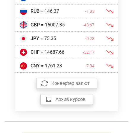
RUB
= 146.37
-1.05
GBP
= 16007.85
-43.67
JPY
= 75.35
-0.28
CHF
= 14687.66
-52.17
CNY
= 1761.23
-7.04
Конвертер валют
Архив курсов