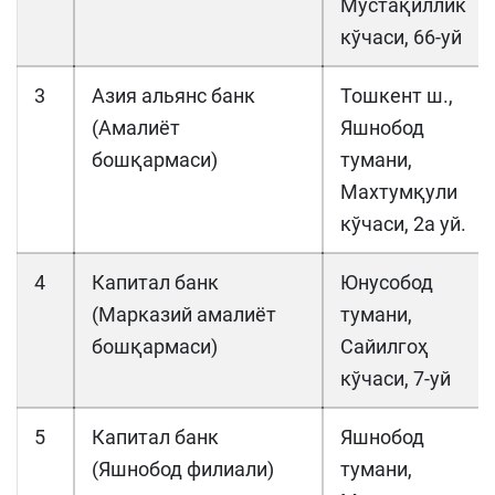
Мустақиллик
кўчаси, 66-уй
3
Азия альянс банк
Тошкент ш.,
(Амалиёт
Яшнобод
бошқармаси)
тумани,
Махтумқули
кўчаси, 2а уй.
4
Капитал банк
Юнусобод
(Марказий амалиёт
тумани,
бошқармаси)
Сайилгоҳ
кўчаси, 7-уй
5
Капитал банк
Яшнобод
(Яшнобод филиали)
тумани,