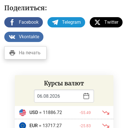
Поделиться:
Facebook
Telegram
Twitter
Vkontakte
На печать
Курсы валют
USD
= 11886.72
-55.49
EUR
= 13717.27
-25.83