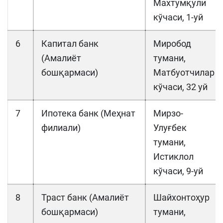
Махтумқули
кўчаси, 1-уй
6
Капитал банк
Миробод
(Амалиёт
тумани,
бошқармаси)
Матбуотчилар
кўчаси, 32 уй
7
Ипотека банк (Меҳнат
Мирзо-
филиали)
Улуғбек
тумани,
Истиклол
кўчаси, 9-уй
8
Траст банк (Амалиёт
Шайхонтоҳур
бошқармаси)
тумани,