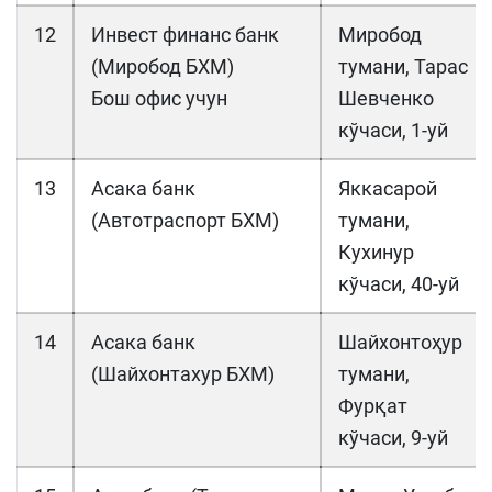
12
Инвест финанс банк
Миробод
(Миробод БХМ)
тумани, Тарас
Бош офис учун
Шевченко
кўчаси, 1-уй
13
Асака банк
Яккасарой
(Автотраспорт БХМ)
тумани,
Кухинур
кўчаси, 40-уй
14
Асака банк
Шайхонтоҳур
(Шайхонтахур БХМ)
тумани,
Фурқат
кўчаси, 9-уй