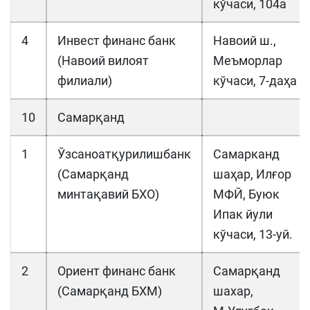
кўчаси, 104a
4
Инвест финанс банк
Навоий ш.,
(Навоий вилоят
Меъморлар
филиали)
кўчаси, 7-даҳа
10
Самарқанд
1
Ўзсаноатқурилишбанк
Самарканд
(Самарқанд
шаҳар, Илғор
минтақавий БХО)
МФЙ, Буюк
Ипак йули
кўчаси, 13-уй.
2
Ориент финанс банк
Самарқанд
(Самарқанд БХМ)
шахар,