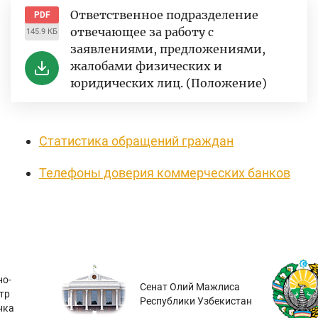
Ответственное подразделение
PDF
отвечающее за работу с
145.9 КБ
заявлениями, предложениями,
жалобами физических и
юридических лиц. (Положение)
Статистика обращений граждан
Телефоны доверия коммерческих банков
о-
Сенат Олий Мажлиса
тр
Республики Узбекистан
нка