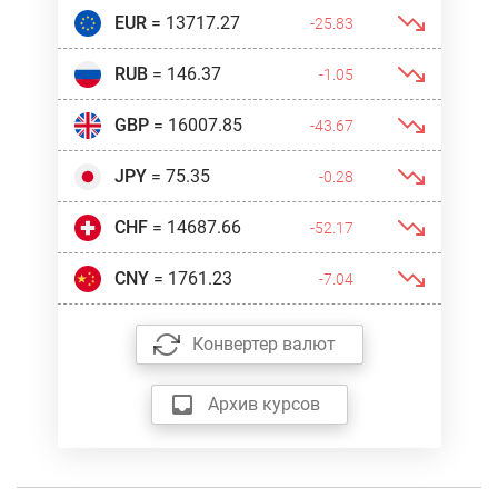
EUR
= 13717.27
-25.83
RUB
= 146.37
-1.05
GBP
= 16007.85
-43.67
JPY
= 75.35
-0.28
CHF
= 14687.66
-52.17
CNY
= 1761.23
-7.04
Конвертер валют
Архив курсов