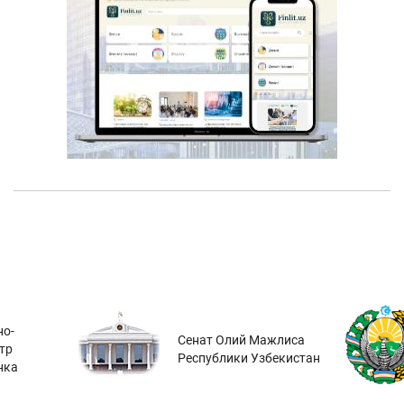
о-
Сенат Олий Мажлиса
тр
Республики Узбекистан
нка