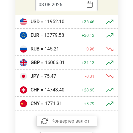
USD
= 11952.10
+36.46
EUR
= 13779.58
+30.12
RUB
= 145.21
-0.98
GBP
= 16066.01
+31.13
JPY
= 75.47
-0.01
CHF
= 14748.40
+28.65
CNY
= 1771.31
+5.79
Конвертер валют