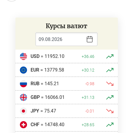
Курсы валют
USD
= 11952.10
+36.46
EUR
= 13779.58
+30.12
RUB
= 145.21
-0.98
GBP
= 16066.01
+31.13
JPY
= 75.47
-0.01
CHF
= 14748.40
+28.65