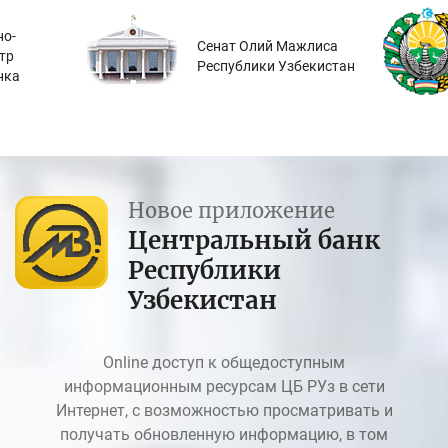
о-
Сенат Олий Мажлиса
тр
Республики Узбекистан
нка
Новое приложение
Центральный банк
Республики
Узбекистан
Online доступ к общедоступным
информационным ресурсам ЦБ РУз в сети
Интернет, с возможностью просматривать и
получать обновленную информацию, в том