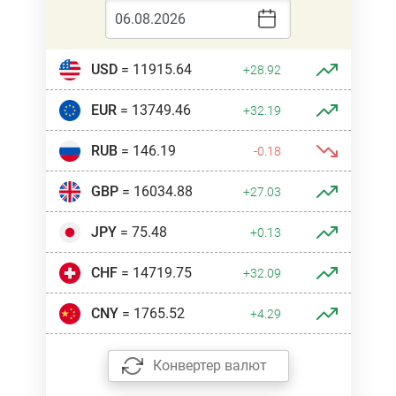
USD
= 11915.64
+28.92
EUR
= 13749.46
+32.19
RUB
= 146.19
-0.18
GBP
= 16034.88
+27.03
JPY
= 75.48
+0.13
CHF
= 14719.75
+32.09
CNY
= 1765.52
+4.29
Конвертер валют