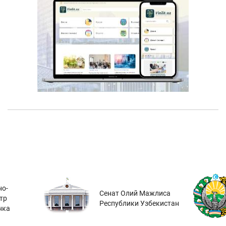
о-
Сенат Олий Мажлиса
тр
Республики Узбекистан
нка