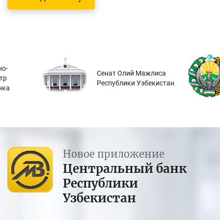
о-
Сенат Олий Мажлиса
тр
Республики Узбекистан
нка
Новое приложение
Центральный банк
Республики
Узбекистан