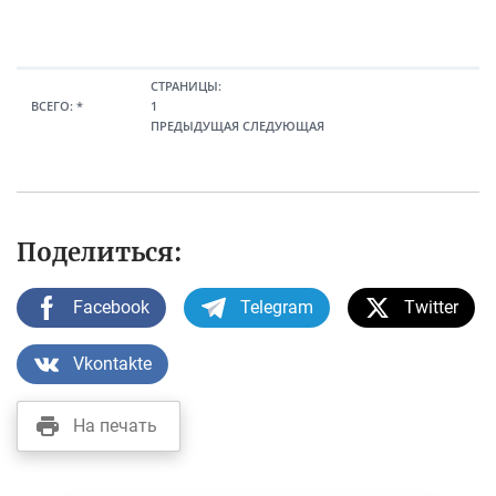
до
об
ок
ль
лл.
ъе
в
на
)
м
на
я
пр
ци
пр
СТРАНИЦЫ:
ед
он
Ср
оц
ВСЕГО:
*
1
ост
ал
ед
ен
ПРЕДЫДУЩАЯ
СЛЕДУЮЩАЯ
ав
ьн
не
тн
ля
ой
взв
ая
ем
ва
еш
ста
ых
лю
ен
вка
ср
те
на
ед
Поделиться:
(м
я
ств
лр
пр
(м
д.
оц
лр
Facebook
Telegram
Twitter
су
ен
д.
м)
тн
су
ая
Vkontakte
м)
ста
вка
На печать