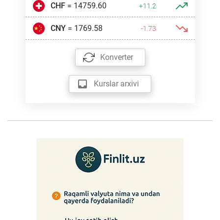
CHF
= 14759.60
+11.2
CNY
= 1769.58
-1.73
Konverter
Kurslar arxivi