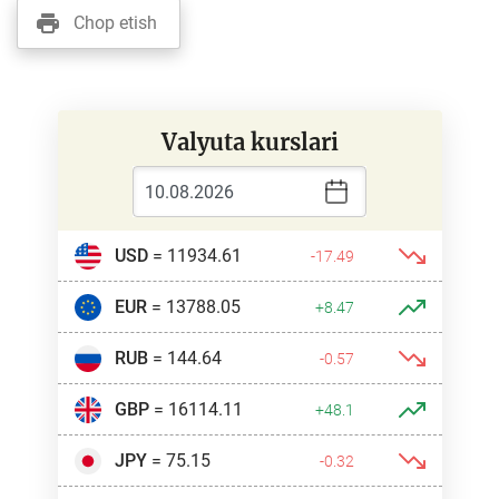
Chop etish
Valyuta kurslari
USD
= 11934.61
-17.49
EUR
= 13788.05
+8.47
RUB
= 144.64
-0.57
GBP
= 16114.11
+48.1
JPY
= 75.15
-0.32