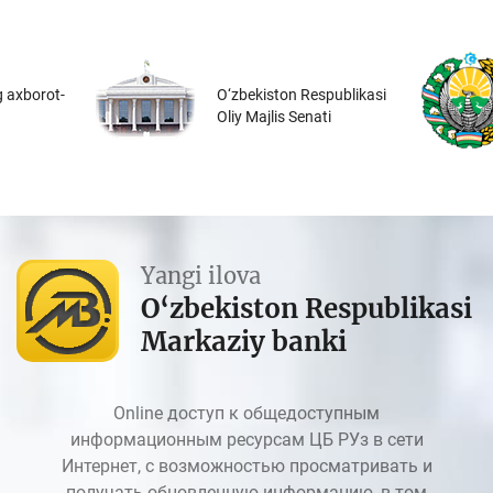
 axborot-
O‘zbekiston Respublikasi
Oliy Majlis Senati
Yangi ilova
O‘zbekiston Respublikasi
Markaziy banki
Online доступ к общедоступным
информационным ресурсам ЦБ РУз в сети
Интернет, с возможностью просматривать и
получать обновленную информацию, в том