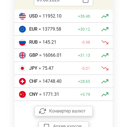
USD
= 11952.10
+36.46
EUR
= 13779.58
+30.12
RUB
= 145.21
-0.98
GBP
= 16066.01
+31.13
JPY
= 75.47
-0.01
CHF
= 14748.40
+28.65
CNY
= 1771.31
+5.79
Конвертер валют
Архив курсов