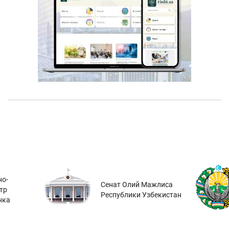
о-
Сенат Олий Мажлиса
тр
Республики Узбекистан
нка