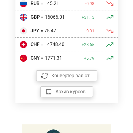
RUB
= 145.21
-0.98
GBP
= 16066.01
+31.13
JPY
= 75.47
-0.01
CHF
= 14748.40
+28.65
CNY
= 1771.31
+5.79
Конвертер валют
Архив курсов