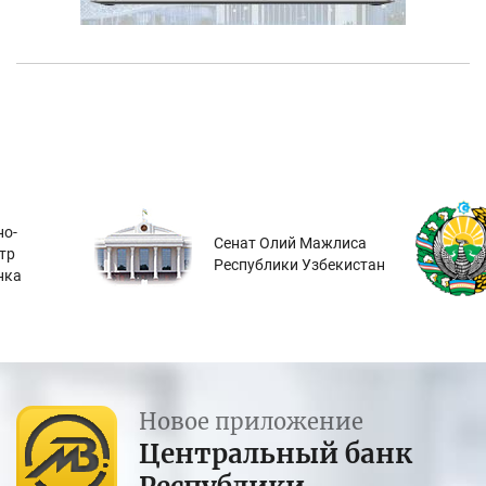
о-
Сенат Олий Мажлиса
тр
Республики Узбекистан
нка
Новое приложение
Центральный банк