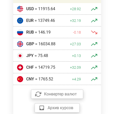
USD
= 11915.64
+28.92
EUR
= 13749.46
+32.19
RUB
= 146.19
-0.18
GBP
= 16034.88
+27.03
JPY
= 75.48
+0.13
CHF
= 14719.75
+32.09
CNY
= 1765.52
+4.29
Конвертер валют
Архив курсов