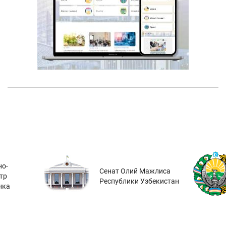
о-
Сенат Олий Мажлиса
тр
Республики Узбекистан
нка