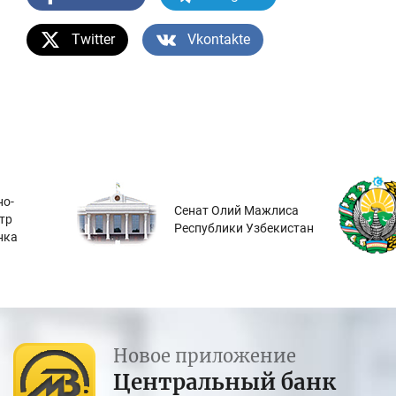
Twitter
Vkontakte
о-
Сенат Олий Мажлиса
тр
Республики Узбекистан
нка
Новое приложение
Центральный банк