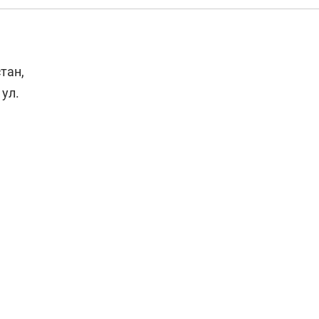
тан,
 ул.