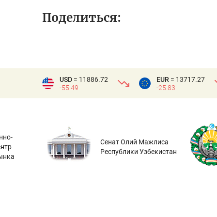
Поделиться:
USD
= 11886.72
EUR
= 13717.27
-55.49
-25.83
нно-
Сенат Олий Мажлиса
ентр
Республики Узбекистан
ынка