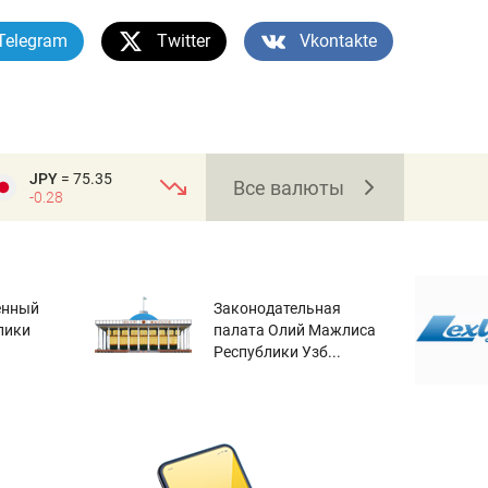
Telegram
Twitter
Vkontakte
JPY
= 75.35
Все валюты
-0.28
енный
Законодательная
лики
палата Олий Мажлиса
Республики Узб...