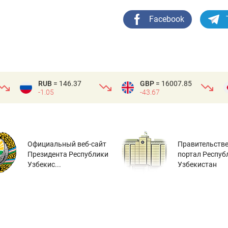
Facebook
RUB
= 146.37
GBP
= 16007.85
-1.05
-43.67
Официальный веб-сайт
Правительств
Президента Республики
портал Респуб
Узбекис...
Узбекистан