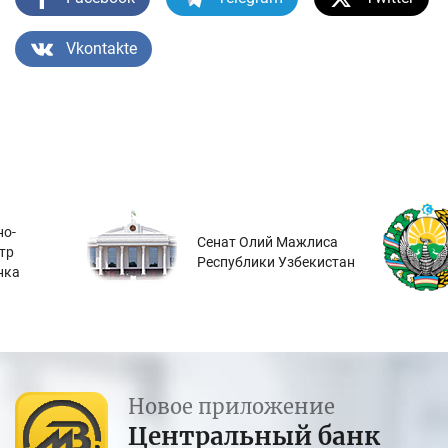
Vkontakte
о-
Сенат Олий Мажлиса
тр
Республики Узбекистан
нка
Новое приложение
Центральный банк