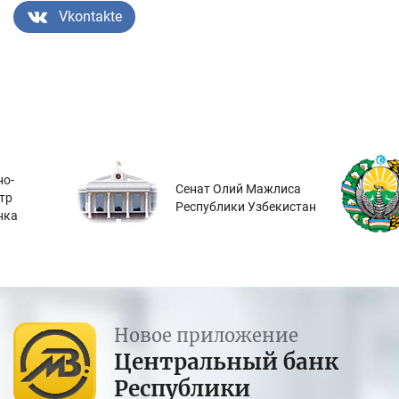
Vkontakte
о-
Сенат Олий Мажлиса
тр
Республики Узбекистан
нка
Новое приложение
Центральный банк
Республики