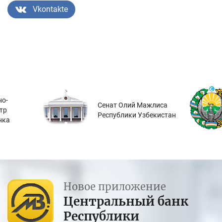
Vkontakte
о-
Сенат Олий Мажлиса
тр
Республики Узбекистан
нка
Новое приложение
Центральный банк
Республики