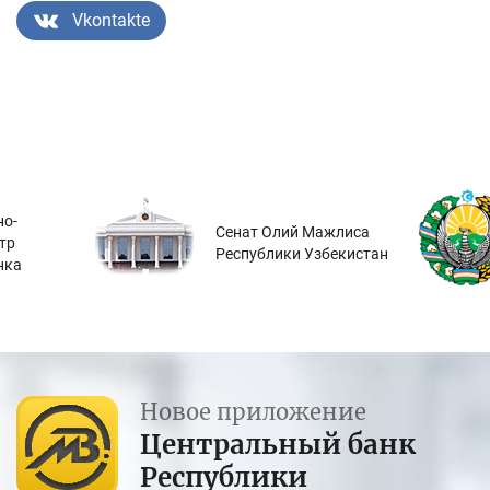
Vkontakte
о-
Сенат Олий Мажлиса
тр
Республики Узбекистан
нка
Новое приложение
Центральный банк
Республики