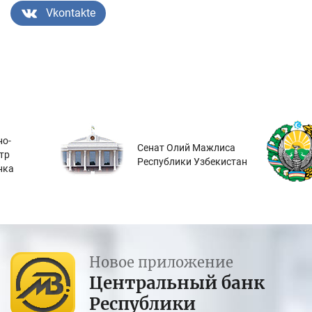
Vkontakte
о-
Сенат Олий Мажлиса
тр
Республики Узбекистан
нка
Новое приложение
Центральный банк
Республики