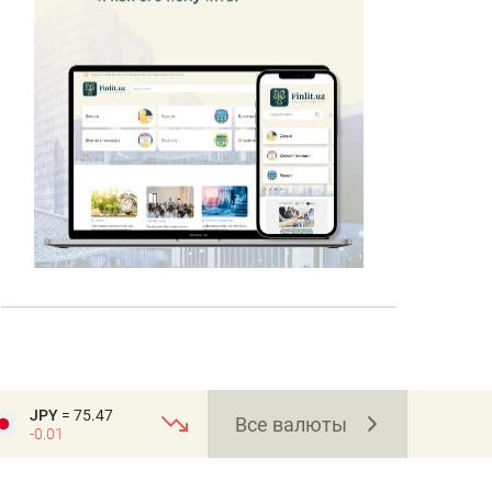
JPY
= 75.47
Все валюты
-0.01