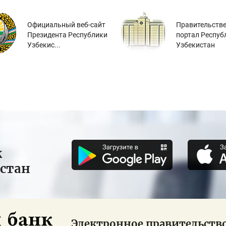
Официальный веб-сайт
Правительств
Президента Республики
портал Респуб
Узбекис...
Узбекистан
к
истан
Электронное правительств