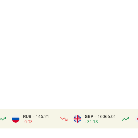
RUB
= 145.21
GBP
= 16066.01
-0.98
+31.13