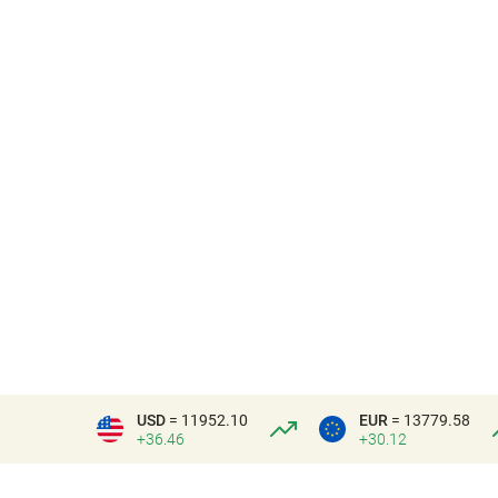
USD
= 11952.10
EUR
= 13779.58
+36.46
+30.12