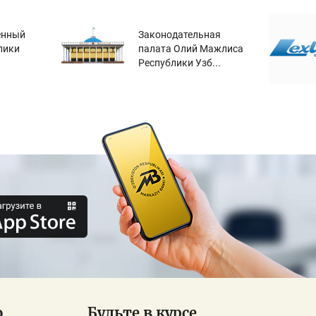
енный
Законодательная
лики
палата Олий Мажлиса
Республики Узб...
о
Будьте в курсе