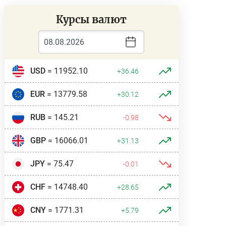
Курсы валют
USD
= 11952.10
+36.46
EUR
= 13779.58
+30.12
RUB
= 145.21
-0.98
GBP
= 16066.01
+31.13
JPY
= 75.47
-0.01
CHF
= 14748.40
+28.65
CNY
= 1771.31
+5.79