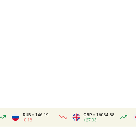
RUB
= 146.19
GBP
= 16034.88
-0.18
+27.03