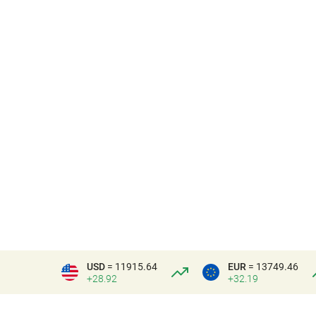
USD
= 11915.64
EUR
= 13749.46
+28.92
+32.19