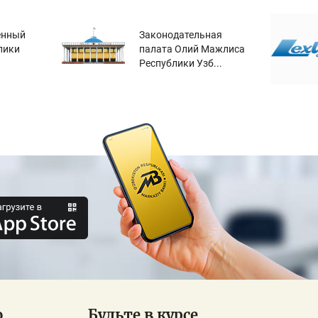
енный
Законодательная
лики
палата Олий Мажлиса
Республики Узб...
о
Будьте в курсе