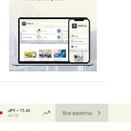
JPY
= 75.48
Все валюты
+0.13