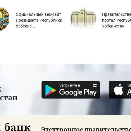
Официальный веб-сайт
Правительств
Президента Республики
портал Респуб
Узбекис...
Узбекистан
к
истан
Электронное правительств