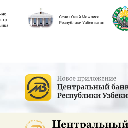
нно-
Сенат Олий Мажлиса
ентр
Республики Узбекистан
ынка
Новое приложение
Центральный бан
Республики Узбек