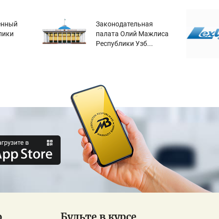
енный
Законодательная
лики
палата Олий Мажлиса
Республики Узб...
о
Будьте в курсе