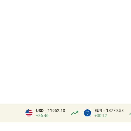
USD
= 11952.10
EUR
= 13779.58
+36.46
+30.12