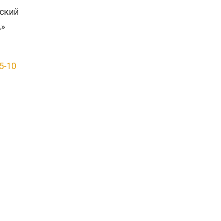
рский
А»
5-10