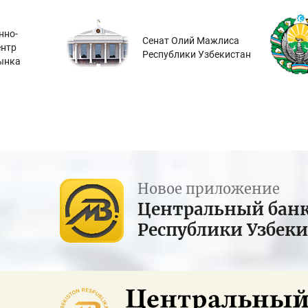
нно-
Сенат Олий Мажлиса
ентр
Республики Узбекистан
ынка
Новое приложение
Центральный бан
Республики Узбек