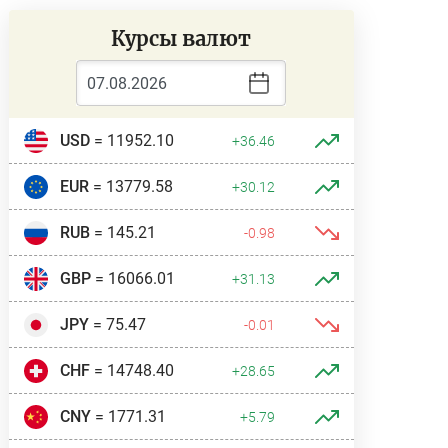
Курсы валют
USD
= 11952.10
+36.46
EUR
= 13779.58
+30.12
RUB
= 145.21
-0.98
GBP
= 16066.01
+31.13
JPY
= 75.47
-0.01
CHF
= 14748.40
+28.65
CNY
= 1771.31
+5.79