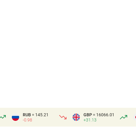
RUB
= 145.21
GBP
= 16066.01
-0.98
+31.13