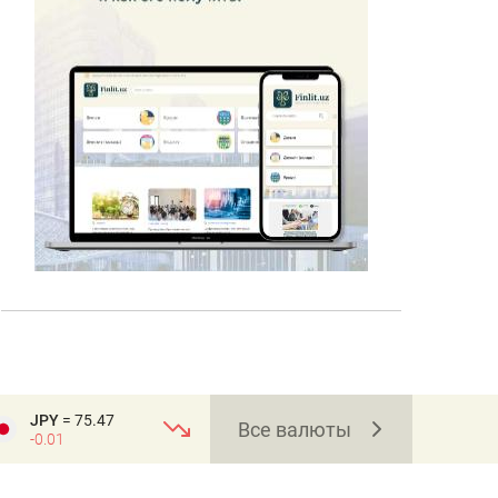
JPY
= 75.47
Все валюты
-0.01