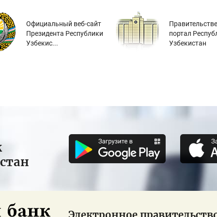
Официальный веб-сайт
Правительств
Президента Республики
портал Респуб
Узбекис...
Узбекистан
к
истан
Электронное правительств