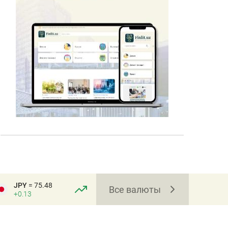
JPY
= 75.48
Все валюты
+0.13