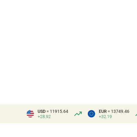
USD
= 11915.64
EUR
= 13749.46
+28.92
+32.19