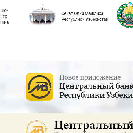
нно-
Сенат Олий Мажлиса
ентр
Республики Узбекистан
ынка
Новое приложение
Центральный бан
Республики Узбек