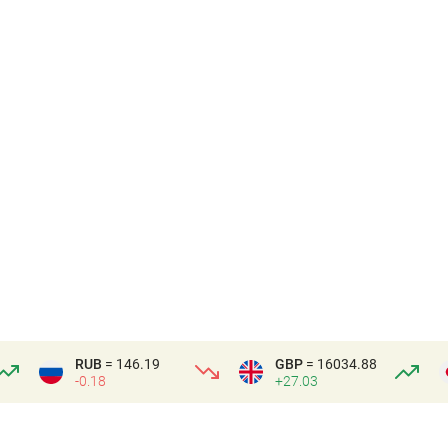
RUB
= 146.19
GBP
= 16034.88
-0.18
+27.03