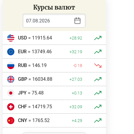
Курсы валют
USD
= 11915.64
+28.92
EUR
= 13749.46
+32.19
RUB
= 146.19
-0.18
GBP
= 16034.88
+27.03
JPY
= 75.48
+0.13
CHF
= 14719.75
+32.09
CNY
= 1765.52
+4.29