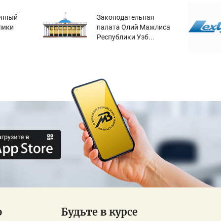
енный
Законодательная
лики
палата Олий Мажлиса
Республики Узб...
о
Будьте в курсе