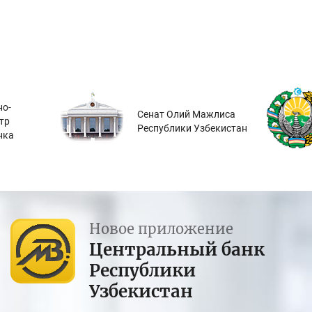
о-
Сенат Олий Мажлиса
тр
Республики Узбекистан
нка
Новое приложение
Центральный банк
Республики
Узбекистан