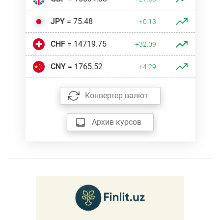
JPY
= 75.48
+0.13
CHF
= 14719.75
+32.09
CNY
= 1765.52
+4.29
Конвертер валют
Архив курсов