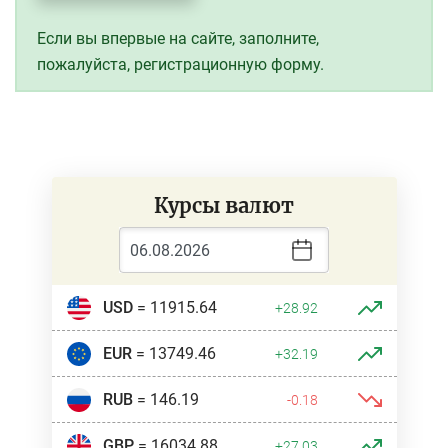
Если вы впервые на сайте, заполните,
пожалуйста, регистрационную форму.
Курсы валют
USD
= 11915.64
+28.92
EUR
= 13749.46
+32.19
RUB
= 146.19
-0.18
GBP
= 16034.88
+27.03