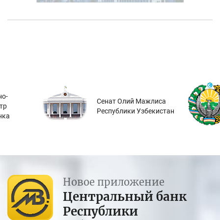
о-
Сенат Олий Мажлиса
тр
Республики Узбекистан
нка
Новое приложение
Центральный банк
Республики