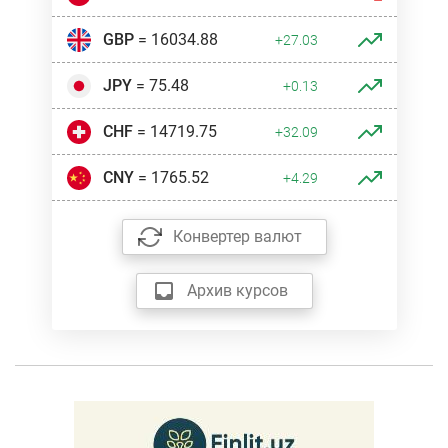
GBP
= 16034.88
+27.03
JPY
= 75.48
+0.13
CHF
= 14719.75
+32.09
CNY
= 1765.52
+4.29
Конвертер валют
Архив курсов