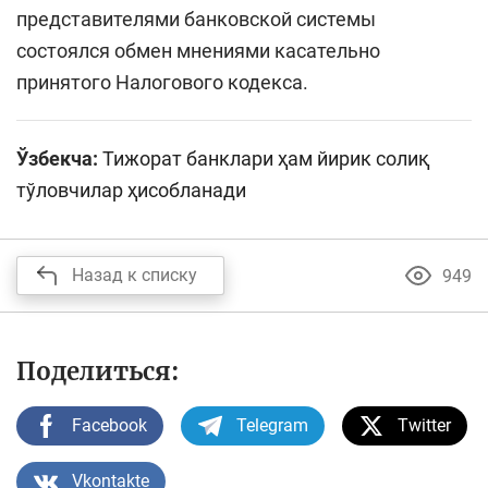
представителями банковской системы
состоялся обмен мнениями касательно
принятого Налогового кодекса.
Ўзбекча:
Тижорат банклари ҳам йирик солиқ
тўловчилар ҳисобланади
Назад к списку
949
Поделиться:
Facebook
Telegram
Twitter
Vkontakte