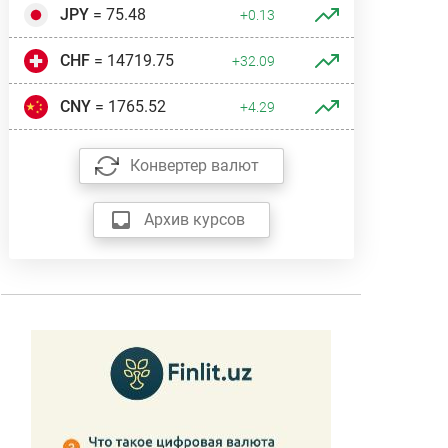
JPY
= 75.48
+0.13
CHF
= 14719.75
+32.09
CNY
= 1765.52
+4.29
Конвертер валют
Архив курсов