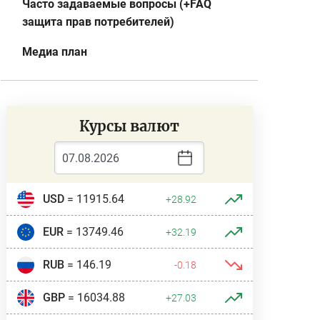
Часто задаваемые вопросы (+FAQ
защита прав потребителей)
Медиа план
Курсы валют
USD
= 11915.64
+28.92
EUR
= 13749.46
+32.19
RUB
= 146.19
-0.18
GBP
= 16034.88
+27.03