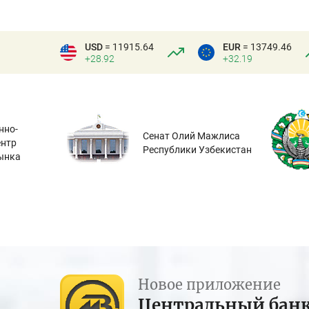
USD
= 11915.64
EUR
= 13749.46
+28.92
+32.19
нно-
Сенат Олий Мажлиса
ентр
Республики Узбекистан
ынка
Новое приложение
Центральный бан