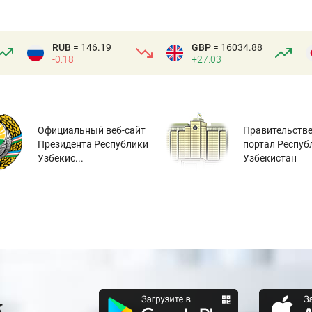
RUB
= 146.19
GBP
= 16034.88
-0.18
+27.03
Официальный веб-сайт
Правительств
Президента Республики
портал Респуб
Узбекис...
Узбекистан
к