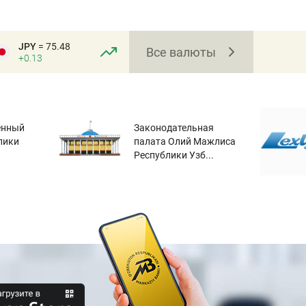
JPY
= 75.48
Все валюты
+0.13
енный
Законодательная
лики
палата Олий Мажлиса
Республики Узб...